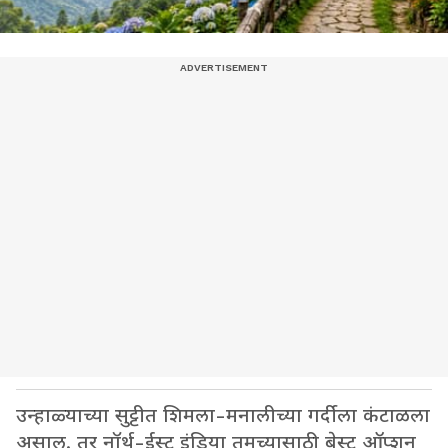
उन्हाळ्याच्या सुट्टीत शिमला-मनालीच्या गर्दीला कंटाळला
असाल, तर नॉर्थ-ईस्ट इंडिया तुमच्यासाठी बेस्ट ऑप्शन