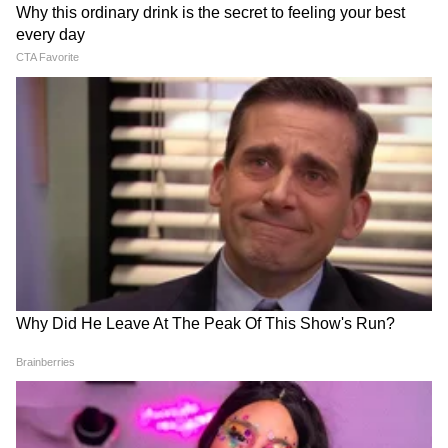
पश्चिम सिक्कीममध्ये असलेलं युक्सोम त्या प्रवाशांसाठी
खास आहे, ज्यांना साहसासोबतच शांतताही हवी आहे. हे
ठिकाण हिरवळ, डोंगराळ पायवाटा आणि शांत
वातावरणासाठी ओळखलं जातं. इथून अनेक ट्रेकिंग
रूट्ससुद्धा सुरू होतात. गर्दीपासून दूर वेळ घालवण्यासाठी
हे एक उत्तम डेस्टिनेशन मानलं जातं.