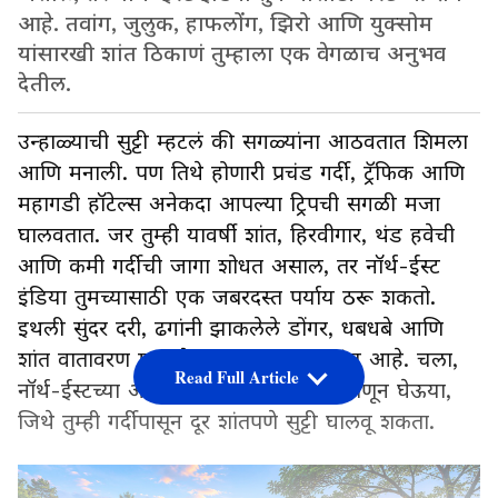
आहे. तवांग, जुलुक, हाफलोंग, झिरो आणि युक्सोम
यांसारखी शांत ठिकाणं तुम्हाला एक वेगळाच अनुभव
देतील.
उन्हाळ्याची सुट्टी म्हटलं की सगळ्यांना आठवतात शिमला
आणि मनाली. पण तिथे होणारी प्रचंड गर्दी, ट्रॅफिक आणि
महागडी हॉटेल्स अनेकदा आपल्या ट्रिपची सगळी मजा
घालवतात. जर तुम्ही यावर्षी शांत, हिरवीगार, थंड हवेची
आणि कमी गर्दीची जागा शोधत असाल, तर नॉर्थ-ईस्ट
इंडिया तुमच्यासाठी एक जबरदस्त पर्याय ठरू शकतो.
इथली सुंदर दरी, ढगांनी झाकलेले डोंगर, धबधबे आणि
शांत वातावरण म्हणजे एखाद्या स्वप्नासारखंच आहे. चला,
Read Full Article
नॉर्थ-ईस्टच्या अशा 5 थंड ठिकाणांबद्दल जाणून घेऊया,
जिथे तुम्ही गर्दीपासून दूर शांतपणे सुट्टी घालवू शकता.