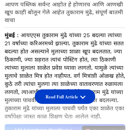
आपण पब्लिक सर्वन्ट आहोत हे होणारच आणि आणखी
खूप काही बोलून गेले आहेत तुकाराम मुंढे, संपूर्ण बातमी
वाचा
मुंबई
: आयएएस तुकाराम मुंढे यांच्या 25 बदल्या त्यांच्या
21 वर्षाच्या करिअरमध्ये झाल्या. तुकाराम मुंढे यांच्या सतत
बदल्या होत असल्याने मुलाच्या शाळा खूप बदलतात. ज्या
ठिकाणी, ज्या शहरात त्यांचं पोस्टिंग होतं, त्या ठिकाणी
त्यांच्या मुलाला शाळेत प्रवेश घ्यावा लागतो. यामुळे त्यांच्या
मुलाचे शाळेत मित्र होत नाहीयत. वर्ग मित्रांशी ओळख होते,
कुठे तरी त्यांचा मुलगा त्या शाळेच्या वातावरणात रुळायला
लागतो, त्याआधीच त्यांची बदली होते. तुकाराम मुंढे यांच्या
Read Full Article
मुलाच्या पाचवीपर्यंत तब्बल सहा वेळेस शाळा बदलल्या.
तुकाराम मुंढे यांच्या मुलाला पाचवी पर्यंत एका शाळेत एका
वर्षापेक्षा जास्त काळ शिक्षण घेता आलेलं नाही.
Add Asianetnews Marathi as a