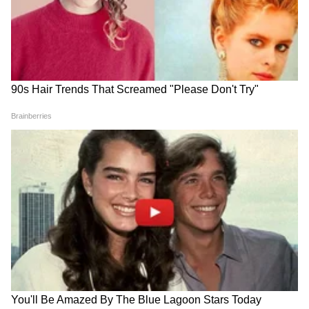
मुलं गमावली आहेत."