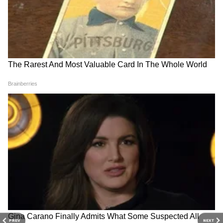
करण्यास सुरुवात केली. चंदा यांना लाइफस्टाइल, राजकीय आणि जनरल
नॉलेज या विषयांमध्ये रस असून गेल्या 1 वर्षांहून अधिक काळ एशियानेट
मुंबई बातम्या
न्यूजमध्ये या विभागांसाठी काम करत आहेत. आपल्या वाचकांना सोप्या
आणि सहज समजेल अशा भाषेत लिहण्याचा त्यांचा नेहमीच प्रयत्न असतो.
Follow Us
PREV
NEXT