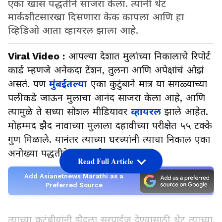
एका खास पद्धतीने साजरा केला. त्यांनी थेट
मार्कशीटसारखा दिसणारा केक कापला आणि हा
व्हिडिओ आता व्हायरल झाला आहे.
Viral Video :
आपल्या देशात मुलांच्या निकालाचे रिपोर्ट
कार्ड म्हणजे अनेकदा टेंशन, तुलना आणि अपेक्षांचं ओझं
असतं. पण
मुंबईतल्या
एका कुटुंबाने मात्र या सगळ्याच्या
पलीकडे जाऊन मुलाचा आनंद साजरा केला आहे, आणि
त्यामुळे ते सध्या सोशल मीडियावर
व्हायरल
झाले आहेत.
मोहम्मद झैद नावाच्या मुलाला दहावीच्या परीक्षेत ५५ टक्के
गुण मिळाले. यानंतर त्याच्या घरच्यांनी त्याचा निकाल एका
अनोख्या पद्धतीने साजरा केला.
Read Full Article
Add Asianetnews Marathi as a
Preferred Source
त्याच्या कुटुंबीयांनी झैदला सरप्राईज देण्यासाठी थेट त्याच्या