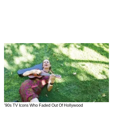
Mumbai Weather Update :
Mumbai Auto Fare Hike :
मुंबईत उकाड्यासोबत पावसाची
मुंबईत रिक्षा प्रवास आणखी
शक्यता, जाणून घ्या आजचा अंदाज
महागणार; नवीन दर लवकरच लागू
होण्याची शक्यता
View post on Instagram
LATEST VIDEOS