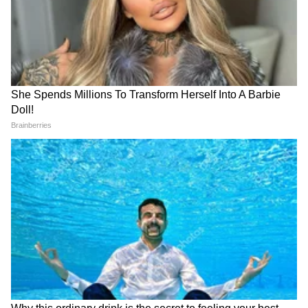
आहेत. ते राजकीय आणि महाराष्ट्रातील घडामोडींचं वार्तांकन करतात. त्यांनी
जात आहे.
रानडे इन्स्टिट्युट येथून पत्रकारितेचे पदव्युत्तर शिक्षण पूर्ण केलं आहे. विवेक
यांनी अर्थसाक्षर. कॉम येथे संपादक, तसेच दैनिक सकाळ येथे उपसंपादक
मुंबई बातम्या
म्हणून काम पाहिलं आहे.
Follow Us