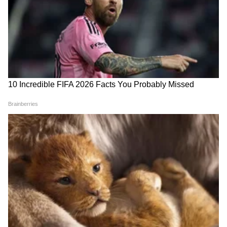
असल्याचे मत सामाजिक क्षेत्रातील जाणकार व्यक्त करत
आहेत.
Mumbai Weather Update :
Mumbai Auto Fare Hike :
मुंबईत उकाड्यासोबत पावसाची
मुंबईत रिक्षा प्रवास आणखी
शक्यता, जाणून घ्या आजचा अंदाज
महागणार; नवीन दर लवकरच लागू
होण्याची शक्यता