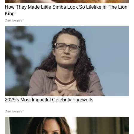
LATEST VIDEOS
crop loan wave | कर्जमाफीवर ए टू झेड
माहिती, अडचणी-उपाय सांगितले | Devendra
fadanvis
एकनाथ शिंदे: विरोधक युवकांच्या मुद्द्याचं
राजकारण करतायत | GenZ | Parliament |
PMModi