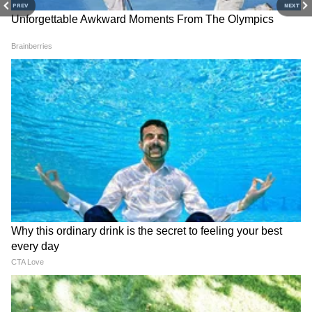
PREV
NEXT
RECOMMENDED STORIES
Thane Viral Video : स्वच्छतेचा
Maharashtra Weather
सल्ला देणाऱ्या वृद्ध व्यक्तीला
Update : कोकणात मुसळधार
मारहाण; टॅक्सी चालकाच्या विरोधात
पाऊस; राज्यात वादळी वाऱ्यासह
FIR दाखल
पावसाचा येलो अलर्ट