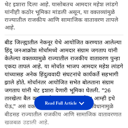
थेट इशारा दिला आहे. यासोबतच आमदार महेश लांडगे
यांनीही कठोर भूमिका मांडली असून, या वक्तव्यांमुळे
राज्यातील राजकीय आणि सामाजिक वातावरण तापले
आहे.
बीड जिल्ह्यातील नेकनूर येथे आयोजित करण्यात आलेल्या
हिंदू जनआक्रोश मोर्चामध्ये आमदार संग्राम जगताप यांनी
केलेल्या वक्तव्यामुळे राज्यातील राजकीय वातावरण पुन्हा
एकदा तापलं आहे. या मोर्चात भाजप आमदार महेश लांडगे
यांच्यासह अनेक हिंदुत्ववादी संघटनांचे कार्यकर्ते सहभागी
झाले होते. मोर्चानंतर आयोजित सभेत बोलताना संग्राम
जगताप यांनी थेट इशारा देणारी भूमिका घेतली. “26
तारखेला बैल कापला गेला तर 27 तारखेला आम्ही इथे
Read Full Article
येऊ,” असं वक्तव्य त्यांनी केलं. त्यांच्या या विधानामुळे
बीडसह राज्यातील राजकीय आणि सामाजिक वातावरणात
खळबळ उडाली आहे.