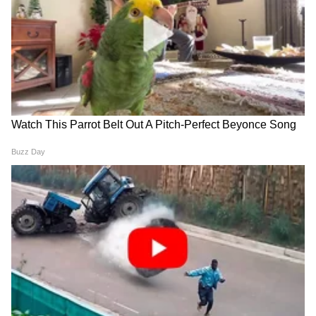
6
Image Credit :
Asianet News
कोणत्या महिला ठरल्या अपात्र?
चारचाकी वाहन असलेले कुटुंब, सरकारी नोकरी,
पेन्शनधारक सदस्य किंवा इतर शासकीय योजनांचा लाभ
घेणाऱ्या अनेक महिलांना या योजनेतून वगळण्यात आले
आहे. काही ठिकाणी नियम न पाळता अर्ज मंजूर
झाल्याचेही समोर आले.
5
6