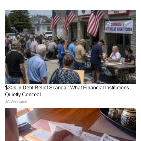
एप्रिलअखेर अंतिम पडताळणी पूर्ण
सरकारकडून गेल्या काही महिन्यांपासून लाभार्थी महिलांची
ई-केवायसी आणि कागदपत्रांची तपासणी सुरू होती. अंतिम
पडताळणीनंतर अनेक महिलांनी नियमांबाहेर जाऊन लाभ
घेतल्याचे उघड झाले. त्यानंतर अपात्र महिलांची यादी तयार
करण्यात आली.