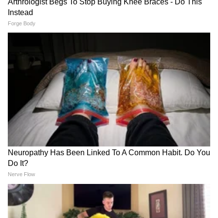
मोठी दिलासादायक बातमी! २ लाखांपर्यंत कर्जमाफी; पण
‘हे’ काम केल्याशिवाय लाभ मिळणार नाही
3
6
Image Credit :
Social Media
आता फक्त 1.77 कोटी महिलांनाच लाभ
पूर्वी या योजनेचा लाभ घेणाऱ्या महिलांची संख्या अधिक
होती. मात्र नव्या तपासणीनंतर आता फक्त 1 कोटी 77
लाख महिला पात्र ठरल्या आहेत. याच महिलांच्या खात्यात
पुढील हप्ते जमा होणार आहेत.
4