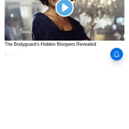
Image Credit :
Social Media
महिलांमध्ये नाराजीचे वातावरण
अनेक महिलांचे पैसे अचानक बंद होणार असल्याने
राज्यभरात नाराजी पसरली आहे. मात्र सरकारने स्पष्ट केले
आहे की, पात्र महिलांना योजना सुरूच राहणार असून
त्यांचे हप्ते नियमितपणे खात्यात जमा केले जातील.
ABOUT THE AUTHOR
vivek panmand
VP
विवेक पानमंद हे आशियानेट न्युज मराठी येथे कंटेंट राईटर म्हणून कार्यरत
आहेत. ते राजकीय आणि महाराष्ट्रातील घडामोडींचं वार्तांकन करतात. त्यांनी
रानडे इन्स्टिट्युट येथून पत्रकारितेचे पदव्युत्तर शिक्षण पूर्ण केलं आहे. विवेक
यांनी अर्थसाक्षर. कॉम येथे संपादक, तसेच दैनिक सकाळ येथे उपसंपादक