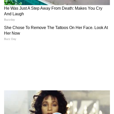
Image Credit :
Asianet News
सरकारचा खर्चही कमी होणार
या पडताळणीनंतर राज्य सरकारचा मोठा आर्थिक भार
कमी होणार आहे. आधी या योजनेसाठी दरमहा सुमारे
3600 कोटी रुपयांचा खर्च होत होता. आता अपात्र
महिलांना वगळल्यानंतर हा खर्च मोठ्या प्रमाणात घटणार
असल्याची माहिती समोर आली आहे.
6
6