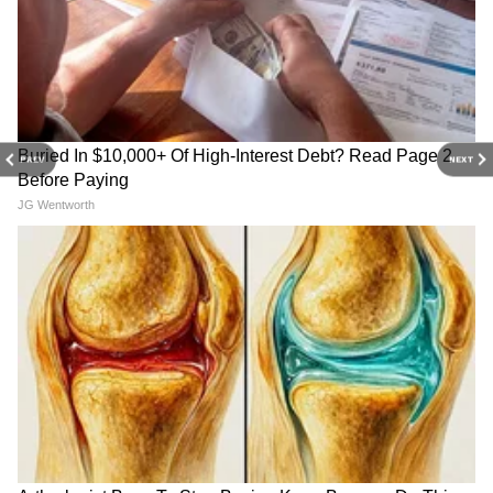
PREV
NEXT
Related Articles
Maharashtra Economy : वर्ष 2030 पर्यंत महाराष्ट्र
होणार १ ट्रिलियन डॉलरची अर्थव्यवस्था, फडणवीसांनी
सांगितला 'मास्टर प्लॅन'
Maharashtra Farmer Loan Waiver : शेतकऱ्यांसाठी