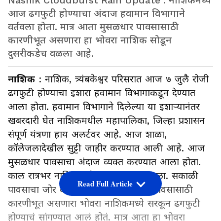
Nashik Cloudburst Rain Update : नाशिकमध्ये
आज ढगफुटी होण्याचा अंदाज हवामान विभागाने
वर्तवला होता. मात्र आता मुसळधार पावसासाठी
कारणीभूत असणारा हा भोवरा नाशिक सोडून
दुसरीकडेच वळला आहे.
नाशिक
: नाशिक, त्र्यंबकेश्वर परिसरात आज ७ जुलै रोजी
ढगफुटी होण्याचा इशारा हवामान विभागाकडून देण्यात
आला होता. हवामान विभागाने दिलेल्या या इशाऱ्यानंतर
खबरदारी घेत नाशिकमधील महापालिका, जिल्हा प्रशासन
संपूर्ण यंत्रणा हाय अलर्टवर आहे. आज शाळा,
कॉलेजलादेखील सुट्टी जाहीर करण्यात आली आहे. आज
मुसळधार पावसाचा अंदाज व्यक्त करण्यात आला होता.
काल रात्रभर नाशिकमध्ये तुफान पाऊस झाला. सकाळी
Read Full Article
पावसाचा जोर काहीसा कमी झाला आहे. पावसासाठी
कारणीभूत असणारा भोवरा नाशिकमध्ये सरकून ढगफुटी
होण्याचं सांगण्यात आलं होतं. मात्र आता हा भोवरा