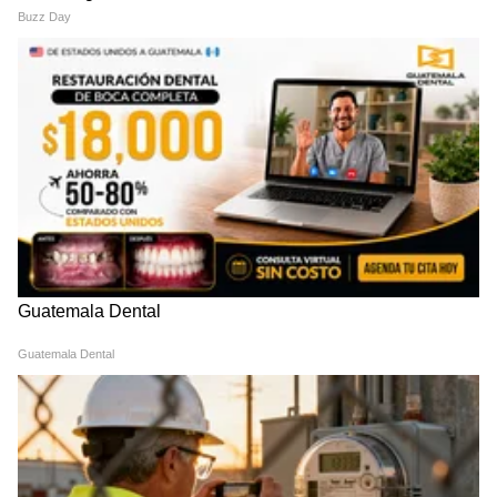
LATEST VIDEOS
Riya Ahire माझं शरीर विकतेय 140 रुपयात,
लिहिताय हा गुन्हाय | Rahul gandhi |
mumbai girl at delhi
तुकाराम मुंढे: अनालॉग पनीरवर बंदी | FDA |
Paneer Ban | Maharashtra | tukaram
mundhe