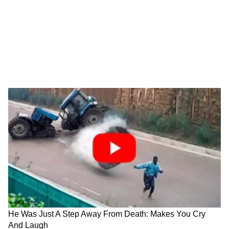
Kolhapur Rain : कोल्हापुरात
Maharashtra Rain Update :
नद्यांनी ओलांडली धोक्याची पातळी,
राज्यातील या 5 जिल्ह्यांना रेड अलर्ट,
जिल्ह्यातील 33 बंधारे पाण्याखाली
अतिमुसळधार पावसामुळे नागरिकांना
सतर्कतेचा इशारा