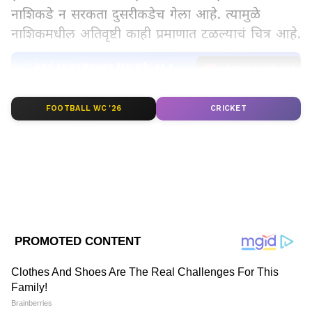
नाशिकडे न सरकता दुसरीकडेच गेला आहे. त्यामुळे
नाशिकमधील अतिवृष्टी काही प्रमाणात टळल्याचं चित्र आहे.
Add Asianetnews Marathi as a
Preferred Source
LATEST VIDEOS
FOOTBALL WC '26
CRICKET
हवामान विभागाकडून मिळालेल्या माहितीनुसार, मुसळधार
पावसासाठी कारणीभूत असणारा भोवरा नाशिकमधून पुढे
सरकणार होता. मात्र हा भोवरा आता उत्तरेकडे सूरत आणि
दक्षिणेला अहिल्यानगर, अकोले या भागात सरकला आहे.
त्यामुळे या भागात आता अतिमुसळधार पाऊस होण्याचा
अंदाज आहे.
पावसाचा भोवरा हा सूरत, अकोले, अहिल्यानगरकडे
ABOUT THE AUTHOR
गेल्याने नाशिकमधील ढगफुटीचं, अतिवृष्टीचं संकट कमी
Jaywant Patil