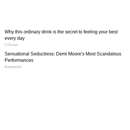
अपघात प्रकरणात मोठी अपडेट; राज्य सरकारकडून CID
चौकशीचे आदेश
Ajit Pawar Plane Crash : जय पवारांकडून VSR च्या
मालकांचा मुख्य पायलटच्या सीटवर झोपलेला व्हिडीओ
व्हायरल, सोशल मीडियावर पोस्ट करत म्हणाले...
RECOMMENDED STORIES