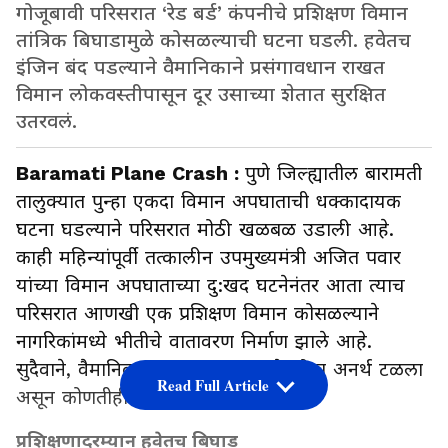
गोजूबावी परिसरात ‘रेड बर्ड’ कंपनीचे प्रशिक्षण विमान
तांत्रिक बिघाडामुळे कोसळल्याची घटना घडली. हवेतच
इंजिन बंद पडल्याने वैमानिकाने प्रसंगावधान राखत
विमान लोकवस्तीपासून दूर उसाच्या शेतात सुरक्षित
उतरवलं.
Baramati Plane Crash :
पुणे जिल्ह्यातील बारामती
तालुक्यात पुन्हा एकदा विमान अपघाताची धक्कादायक
घटना घडल्याने परिसरात मोठी खळबळ उडाली आहे.
काही महिन्यांपूर्वी तत्कालीन उपमुख्यमंत्री अजित पवार
यांच्या विमान अपघाताच्या दु:खद घटनेनंतर आता त्याच
परिसरात आणखी एक प्रशिक्षण विमान कोसळल्याने
नागरिकांमध्ये भीतीचे वातावरण निर्माण झाले आहे.
सुदैवाने, वैमानिकाच्या प्रसंगावधानामुळे मोठा अनर्थ टळला
Read Full Article
असून कोणतीही जीवितहानी झालेली नाही.
प्रशिक्षणादरम्यान हवेतच बिघाड