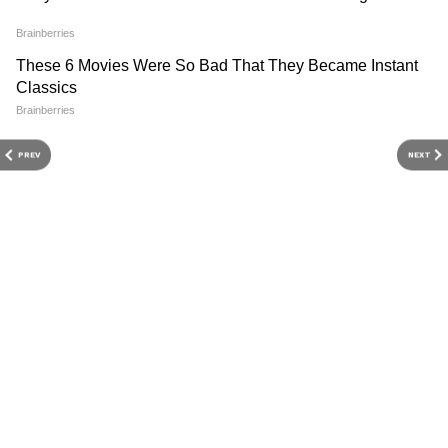
Chanda Mandavkar
CM
चंदा सुरेश मांडवकर एक अनुभवी प्रकार असून त्यांना मीडिया क्षेत्राचा 8
वर्षांचा अनुभव आहे. एका वृत्तवाहिनीमधून पत्रकाराच्या रुपात काम
करण्यास सुरुवात केली. चंदा यांना लाइफस्टाइल, राजकीय आणि जनरल
नॉलेज या विषयांमध्ये रस असून गेल्या 1 वर्षांहून अधिक काळ एशियानेट
महाराष्ट्र बातम्या
न्यूजमध्ये या विभागांसाठी काम करत आहेत. आपल्या वाचकांना सोप्या
आणि सहज समजेल अशा भाषेत लिहण्याचा त्यांचा नेहमीच प्रयत्न असतो.
PREV
NEXT
Follow Us
Related Articles
Ajit Pawar Death Plane Crash : अजित पवार विमान