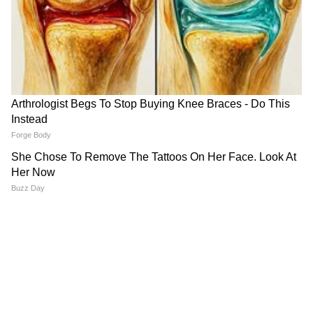
या राशीच्या लोकांना आपल्या आरोग्याची विशेष काळजी
घ्यावी लागेल, कारण छोटासा निष्काळजीपणा महागात पडू
शकतो. कामाच्या ठिकाणी स्पर्धा वाढेल आणि विरोधक
सक्रिय होऊ शकतात. लोक तुमची प्रतिमा खराब करण्याचा
प्रयत्न करू शकतात. अनावश्यक खर्चावर नियंत्रण ठेवा.
कुटुंबात एखाद्या गोष्टीवरून वादाची परिस्थिती निर्माण होऊ
शकते.
5
5
Image Credit :
Getty
मकर राशींनी अधिक राहा सतर्क