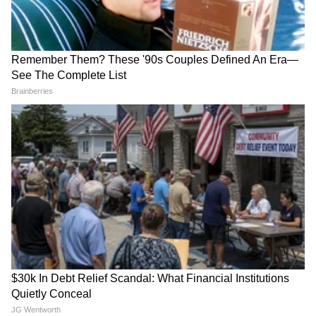
Image Credit :
Getty
वृषभ राशींच्या व्यक्तींनी सावधान
शनीच्या वक्री चालीमुळे वृषभ राशीच्या लोकांच्या
आयुष्यात अचानक अडचणी वाढू शकतात. कामाच्या
ठिकाणी जास्त मेहनत करावी लागेल, पण अपेक्षेप्रमाणे
फळ मिळणार नाही. अनावश्यक खर्च वाढल्याने तुमचं
बजेट बिघडू शकतं. तुमच्या विरोधात कोणीतरी कट रचू
शकतं. पैशांच्या बाबतीत विचारपूर्वक निर्णय घ्या.