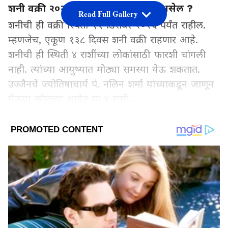
शनी वक्री २०२६ कधीपासून कधीपर्यंत असेल ?
Read Full Gallery
शनीची ही वक्री स्थिती ११ डिसेंबर २०२६ पर्यंत राहील.
म्हणजेच, एकूण १३८ दिवस शनी वक्री राहणार आहे.
शनीची ही स्थिती ४ राशींच्या लोकांसाठी फारशी चांगली
नाही. त्यांच्या आयुष्यात मोठ्या समस्या येऊ शकतात.
उज्जैनचे ज्योतिषाचार्य पं. नलिन शर्मा यांच्याकडून जाणून
घेऊया कोणत्या आहेत या ४ राशी…
Add Asianetnews Marathi as a Preferred
Source
2
5