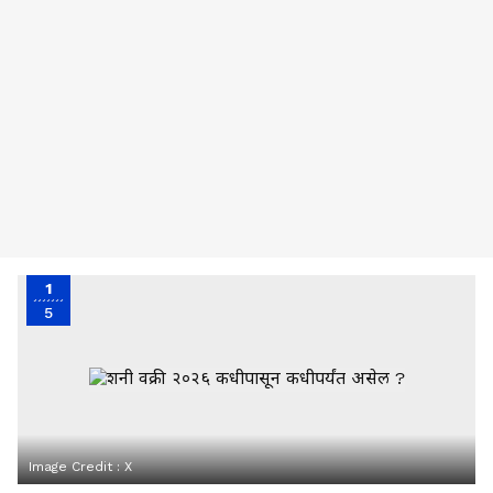
1
5
Image Credit :
X