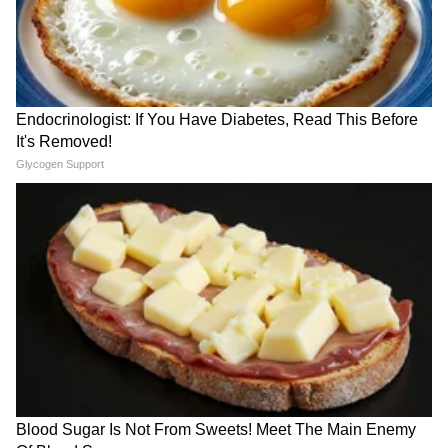
Related Articles
Vastu Tips: फ्रिजमध्ये कोणती बाटली ठेवायची?
प्लास्टिकची की काचेची? जाणून घ्या नियम
Vastu Tips : लॅपटॉपवर काम करताना या ५ चुका टाळा,
नाहीतर प्रमोशन हुकेल!
3
5
Image Credit :
Getty
कन्या राशीला धन हानि
या राशीच्या लोकांना मोठ्या आर्थिक नुकसानीचे संकेत