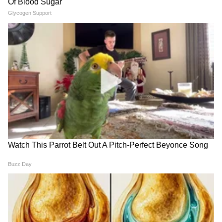
मिळत आहेत. भागीदारीच्या व्यवसायात सावधगिरी
बाळगावी लागेल. वैवाहिक जीवनात मतभेद वाढू शकतात.
दुसऱ्यांच्या बोलण्यात येऊन तुम्ही चुकीचा निर्णय घेऊ
शकता. काही महत्त्वाची कामं अडकल्याने तणाव राहील.
आरोग्याच्या बाबतीत अजिबात हलगर्जीपणा करू नका.
मुलांच्या हालचालींवर लक्ष ठेवा.
4
5
Image Credit :
Getty
वृश्चिक राशींच्या व्यक्तींची बिघडणार प्रकृती