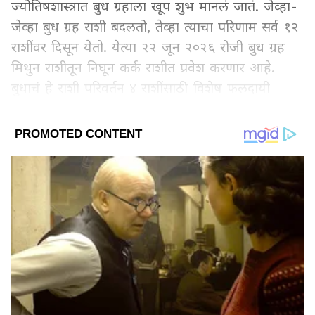
ज्योतिषशास्त्रात बुध ग्रहाला खूप शुभ मानलं जातं. जेव्हा-
जेव्हा बुध ग्रह राशी बदलतो, तेव्हा त्याचा परिणाम सर्व १२
राशींवर दिसून येतो. येत्या २२ जून २०२६ रोजी बुध ग्रह
मिथुन राशीतून निघून कर्क राशीत प्रवेश करणार आहे.
बुधाचं हे राशी परिवर्तन ४ राशींसाठी विशेष फलदायी
ठरणार आहे. उज्जैनचे ज्योतिषी पं. नलिन शर्मा
यांच्याकडून जाणून घेऊया कोणत्या आहेत त्या ४ भाग्यवान
राशी…
Add Asianetnews Marathi as a Preferred
Source
2
5