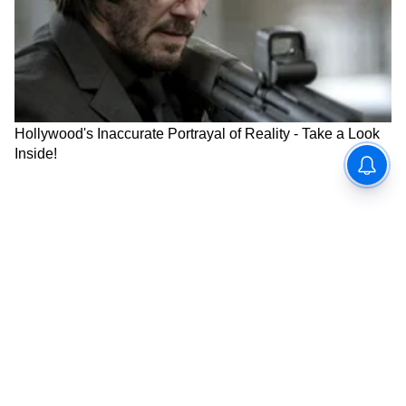
विस्ताराची योजना यशस्वी होऊ शकते. परदेश प्रवास किंवा
दूरच्या ठिकाणाहून लाभाचे योग आहेत. आर्थिक बाबतीतही
सकारात्मक बदल दिसून येऊ शकतात.
Disclaimer : या लेखात दिलेली माहिती ज्योतिषांनी
सांगितलेल्या माहितीवर आधारित आहे. आम्ही फक्त
ही माहिती तुमच्यापर्यंत पोहोचवण्याचं एक माध्यम
आहोत. वाचकांनी याला केवळ माहिती म्हणूनच घ्यावं.
ABOUT THE AUTHOR
Chanda Mandavkar
CM
चंदा सुरेश मांडवकर एक अनुभवी प्रकार असून त्यांना मीडिया क्षेत्राचा 8
वर्षांचा अनुभव आहे. एका वृत्तवाहिनीमधून पत्रकाराच्या रुपात काम
करण्यास सुरुवात केली. चंदा यांना लाइफस्टाइल, राजकीय आणि जनरल
नॉलेज या विषयांमध्ये रस असून गेल्या 1 वर्षांहून अधिक काळ एशियानेट
जीवनशैली बातम्या
न्यूजमध्ये या विभागांसाठी काम करत आहेत. आपल्या वाचकांना सोप्या
आणि सहज समजेल अशा भाषेत लिहण्याचा त्यांचा नेहमीच प्रयत्न असतो.