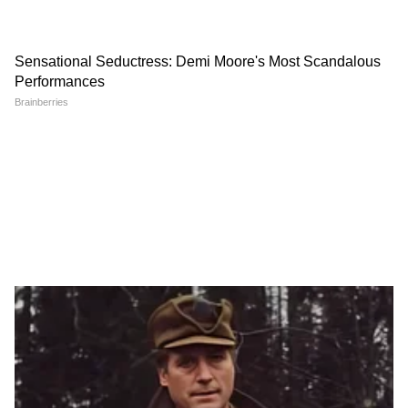
Vastu Tips : एखादी नवी वास्तू खरेदी केल्यानंतर
वास्तुशांती का करतात? वाचा कारण
3
5
Image Credit :
Getty
कर्क राशींच्या व्यक्तींची होणार कामे
या राशीच्या लोकांनाही बुधाच्या राशी परिवर्तनाचा फायदा
मिळेल. त्यांच्या अडकलेल्या कामांना गती येईल. नोकरी
आणि व्यवसायातील स्थिती पूर्वीपेक्षा अधिक मजबूत होऊ