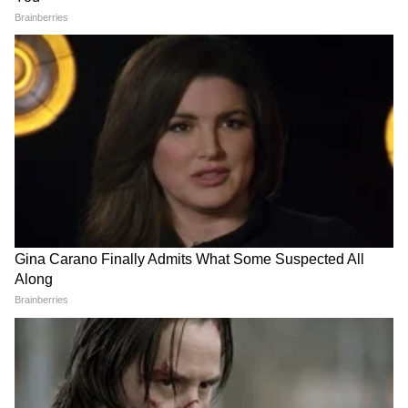
मिळू शकते. उत्पन्नाचे नवीन स्रोत निर्माण होऊ शकतात.
समाजात मान-सन्मान आणि प्रतिष्ठा वाढेल.
5
5
Image Credit :
Getty
वृश्चिक राशीमधील व्यक्तींचा होणार भाग्योदय
या राशीच्या लोकांना भाग्योदयाचे संकेत मिळत आहेत. खूप
दिवसांपासून रखडलेली कामं पूर्ण होऊ शकतात. धार्मिक
आणि आध्यात्मिक कार्यांमध्ये रुची वाढेल. व्यवसाय