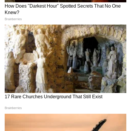
Image Credit :
Getty
वृषभ राशींच्या व्यक्तींना होणार लाभ
बुधाच्या राशी बदलामुळे या राशीच्या लोकांना मोठा आर्थिक
फायदा होऊ शकतो. व्यवसायाशी संबंधित लोकांना नवीन
संधी मिळतील. जर तुमचे पैसे कुठेतरी खूप दिवसांपासून
अडकले असतील, तर ते परत मिळू शकतात. नोकरदार
लोकांच्या बढतीचीही शक्यता आहे. भावंडांसोबतचे संबंध
पूर्वीपेक्षा अधिक चांगले होतील. छोट्या प्रवासातूनही
लाभाची शक्यता आहे.