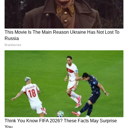
शकते. नवीन कामांची सुरुवात करण्यासाठी हा काळ
अनुकूल राहील. वैवाहिक जीवनात गोडवा टिकून राहील
आणि कुटुंबाचं सहकार्य मिळेल.
4
5
Image Credit :
Getty
कन्या राशीला मिळणार यश
या राशीचा स्वामी स्वतः बुध आहे, त्यामुळे या लोकांना या
काळात मोठं यश मिळू शकतं. करिअरमध्ये प्रगतीचे नवे
मार्ग खुले होतील. नोकरदार लोकांना एखादी चांगली बातमी