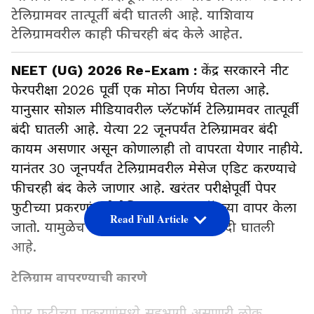
टेलिग्रामवर तात्पूर्ती बंदी घातली आहे. याशिवाय
टेलिग्रामवरील काही फीचरही बंद केले आहेत.
NEET (UG) 2026 Re-Exam :
केंद्र सरकारने नीट
फेरपरीक्षा 2026 पूर्वी एक मोठा निर्णय घेतला आहे.
यानुसार सोशल मीडियावरील प्लॅटफॉर्म टेलिग्रामवर तात्पूर्वी
बंदी घातली आहे. येत्या 22 जूनपर्यंत टेलिग्रामवर बंदी
कायम असणार असून कोणालाही तो वापरता येणार नाहीये.
यानंतर 30 जूनपर्यंत टेलिग्रामवरील मेसेज एडिट करण्याचे
फीचरही बंद केले जाणार आहे. खरंतर परीक्षेपूर्वी पेपर
फुटीच्या प्रकरणांमध्ये टेलिग्रामसारख्या अ‍ॅपच्या वापर केला
Read Full Article
जातो. यामुळेच केंद्र सरकारने टेलिग्रामवर बंदी घातली
आहे.
टेलिग्राम वापरण्याची कारणे
पेपर फुटीच्या प्रकरणांमध्ये सहभागी असणारी लोक