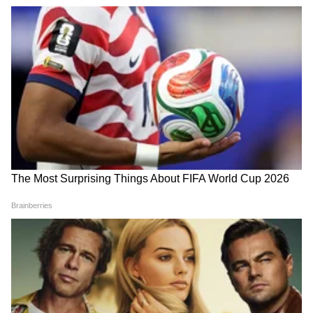
होण्यासाठी मदत होते. याच महिन्यात उत्तर प्रदेशातून
विशेष टास्क फोर्सकडून ऑनलाइन फसणूकीचे रॅकेट
चालवणाऱ्या मास्टरमाइंडला अटक केली होता. हा व्यक्ती
टेलिग्रामवरील चॅनल्सच्या मदतीने प्रश्न पत्रिका लीक करत
होता.
IIT दिल्लीतलं PM मोदींचं संपूर्ण
UPI Charges: UPI पेमेंटवर आता
भाषण uncut | PM Modi
चार्ज लागणार? केंद्र सरकारचं मोठं
Speech | IIT Delhi
स्पष्टीकरण!
Air Taxi: २०२८ पर्यंत भारतात
Maritime Governance:
धावणार इलेक्ट्रिक एअर टॅक्सी,
भारताचा सागरी कारभार आता
केंद्रीय मंत्र्यांची मोठी घोषणा
डिजिटल, खलाशांसाठी 'ई-समुद्र'