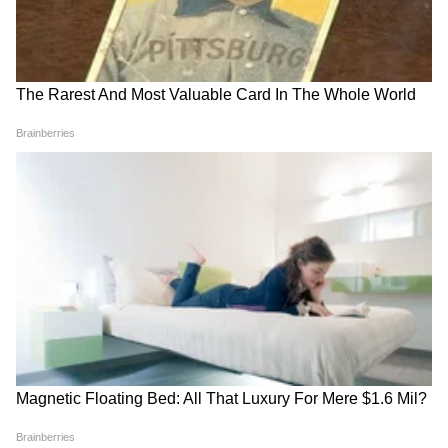
Related Articles
Madhya Pradesh : मध्य प्रदेशात भटक्या कुत्र्याचा तीन
वर्षीय चिमुरडीवर हल्ला; पडले ५० टाके
Cough Syrup Sale Rules : आता डॉक्टरांच्या
चिठ्ठीशिवाय कफ सीरप खरेदी करण्यावर बंदी, केंद्र
सरकारकडून नियमांत बदल
काहीवेळेस पेपर फुटीच्या प्रकरणांमध्ये सहभागी असणाऱ्या
RECOMMENDED STORIES
लोकांना परीक्षेपूर्वीच प्रश्न पत्रिका मिळते. याचा गैरफायदा
घेत प्रश्न पत्रिकेचे फोटो खासगी ग्रुप्समध्ये पाठवले जातात.
यामुळे हेच फोटो हजारो लोकांपर्यंत सहज उपलब्ध