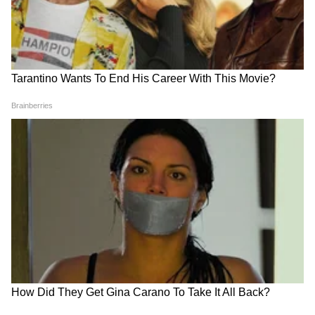
प्लॅटफॉर्म लाँच
LATEST VIDEOS
आदित्य ठाकरे: तेव्हा तिरंगा आठवला नाही का? |
Tiranga Rally | Fadnavis | Mumbai
देवेंद्र फडणवीस यांचा मुंबईत तिरंगा रॅलीत
सहभाग | Tiranga Rally | Mumbai |
Fadnavis