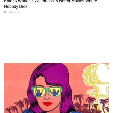
RECOMMENDED STORIES
Devendra Fadnavis यांचा 32
Chhagan Bhujbal यांची
हजार MW वीजपुरवठ्यावर दावा |
ऑपरेशन टायगरवर प्रतिक्रिया |
LoadShedding | 32000MW |
OperationTiger | SanjayRaut
PowerGrid
| ShivSena