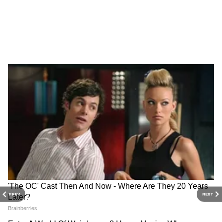
करण्यास सुरुवात केली. चंदा यांना लाइफस्टाइल, राजकीय आणि जनरल
नॉलेज या विषयांमध्ये रस असून गेल्या 1 वर्षांहून अधिक काळ एशियानेट
भारताचे बातम्या
न्यूजमध्ये या विभागांसाठी काम करत आहेत. आपल्या वाचकांना सोप्या
आणि सहज समजेल अशा भाषेत लिहण्याचा त्यांचा नेहमीच प्रयत्न असतो.
Follow Us
PREV
NEXT