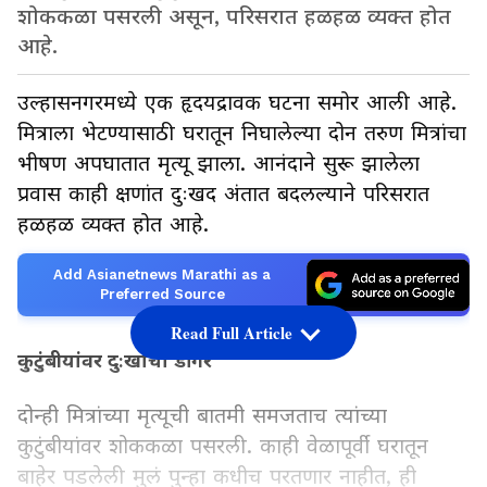
शोककळा पसरली असून, परिसरात हळहळ व्यक्त होत
आहे.
उल्हासनगरमध्ये एक हृदयद्रावक घटना समोर आली आहे.
मित्राला भेटण्यासाठी घरातून निघालेल्या दोन तरुण मित्रांचा
भीषण अपघातात मृत्यू झाला. आनंदाने सुरू झालेला
प्रवास काही क्षणांत दुःखद अंतात बदलल्याने परिसरात
हळहळ व्यक्त होत आहे.
Add Asianetnews Marathi as a
Preferred Source
Read Full Article
कुटुंबीयांवर दुःखाचा डोंगर
दोन्ही मित्रांच्या मृत्यूची बातमी समजताच त्यांच्या
कुटुंबीयांवर शोककळा पसरली. काही वेळापूर्वी घरातून
बाहेर पडलेली मुलं पुन्हा कधीच परतणार नाहीत, ही