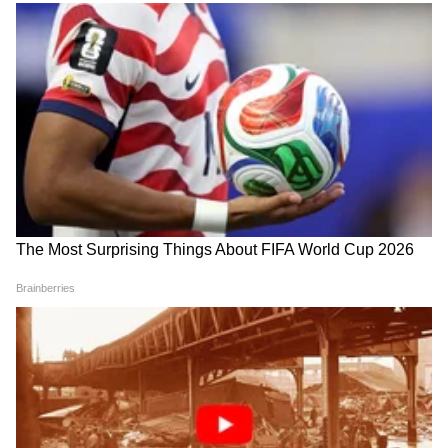
लुक, फक्त ५० रुपयांत बनवा डिझायनर कंगन!
खरात प्रकरणात उडाली मोठी
UP Crime : बापानं तब्बल ४ महिने
खळबळ, मंत्रिमंडळातील या ४
घरातच लपवला मुलीचा मृतदेह,
मंत्र्यांचा घोटाळ्यात समावेश
दुर्गंधीने फुटलं भिंग
LATEST VIDEOS