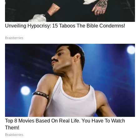
RECOMMENDED STORIES
Crime News: प्रेमाच्या जाळ्यात
Pune Acid Attack :
अडकून सॉफ्टवेअर इंजिनिअरने
धक्कादायक! मुलगा न झाल्याने पती
गमावले 1.66 कोटी रुपये
संतप्त, पत्नीच्या गुप्तांगावर ओतलं
ॲसिड; पुण्यातील घटनेने खळबळ
Related Articles
ममता बॅनर्जींना मोठा धक्का? टीएमसीमध्ये बंडाची ठिणगी,
58 आमदारांचा स्वतंत्र गटाचा दावा
Bangle Makeover: जुन्या काचेच्या बांगड्यांना द्या नवा