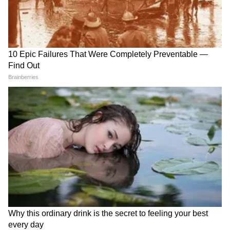
उद्धव ठाकरे यांची पत्रकार परिषद, पुढील
रणनीती काय? Uddhav Thackeray |
Narendra Modi | Eknath Shinde
IIT दिल्लीतलं PM मोदींचं संपूर्ण भाषण uncut
| PM Modi Speech | IIT Delhi