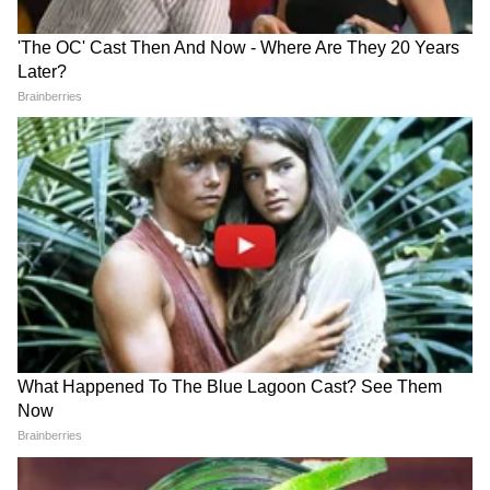
बोलवते आणि आपल्या बहिणीला विदाई देण्याच्या
बहाण्याने त्यात बसवते. मात्र, काही वेळातच संशय
आल्याने वर आणि त्याचे कुटुंबही दुसऱ्या ऑटोने पाठलाग
करू लागले.
वाटेतच वराच्या कुटुंबाने ऑटो थांबवला, पण तोपर्यंत दुल्हन
आणि तिची बहीण पळून जाण्यात यशस्वी झाल्या होत्या.
घटनास्थळी असलेला दलाल मोनू आणि दुल्हेचा मेहुणा
मनोज पकडले गेले.
RECOMMENDED STORIES
दुल्हनचा शोध घेत आहे पोलीस
दलाल मोनूने आधीच लग्नाच्या नावाखाली ३५ हजार रुपये
घेतले होते. दुल्हाला सोन्याच्या दोन अंगठ्या आणि
मंगळसूत्रही घालण्यात आले होते. पोलिसांनी दोन्ही