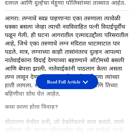
दलाल आणि दुल्हेचा मेहुणा पोलिसांच्या ताब्यात आहेत.
आगरा: लग्नाचे स्वप्न पाहणाऱ्या एका तरुणाला त्यावेळी
धक्का बसला जेव्हा त्याची नवविवाहित पत्नी विदाईपूर्वीच
पळून गेली. ही घटना आगरातील एत्मादउद्दौला परिसरातील
आहे, जिथे एका तरुणाचे लग्न मंदिरात थाटामाटात पार
पडले. मात्र, लग्नाच्या काही तासांनंतरच दुल्हन आपल्या
नातेवाईकांना विदाई देण्याच्या बहाण्याने ऑटोमध्ये बसली
आणि बेपत्ता झाली. नातेवाईकांनी पाठलाग केला असता
लग्न लावून देणारा दलाल आणि दुल्हेचा मेहुणा त्यांच्या
Read Full Article
हाती लागला. सध्या पोलिस फरार दुल्हन आणि तिच्या
बहिणीचा शोध घेत आहेत.
कसा ठरला होता विवाह?
सीतानगर येथील सनी, जो डेकोरेशनचे काम करतो, त्याने
सांगितले की त्याच्या परिसरातील मोनू उर्फ राजेंद्रने त्याचे