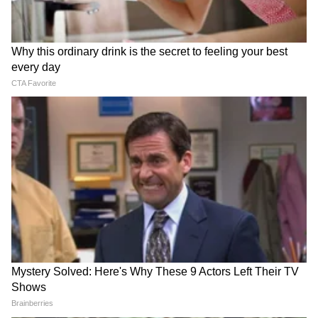
माहिती, अडचणी-उपाय सांगितले | Devendra
fadanvis
एकनाथ शिंदे: विरोधक युवकांच्या मुद्द्याचं
राजकारण करतायत | GenZ | Parliament |
PMModi