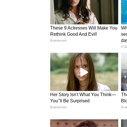
Related Articles
पंतप्रधान मोदी यांनी देशवास
काय केलं अवाहन, कोणत्या 
काय निर्बंध?
३० हून अधिक जखमी, अनेकांची प्
पाकिस्तानची आपत्कालीन सेवा एजन्सी 'र
३० जण जखमी झाले आहेत. त्यापैकी अनेका
गंभीर जखमींना उपचारासाठी बन्नू येथील
वैद्यकीय अधीक्षक मोहम्मद इशाक यांनी
आहेत. डॉक्टरांची टीम जखमींवर उपचार क
अलिकडच्या काळात दहशतवादी हल्
पाकिस्तानमध्ये आधीच दहशतवादी घटनां