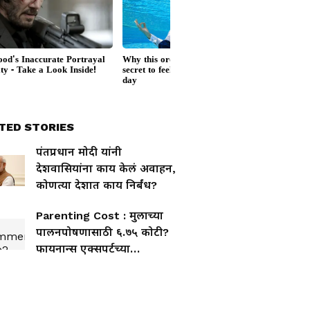
TED STORIES
पंतप्रधान मोदी यांनी
देशवासियांना काय केलं अवाहन,
कोणत्या देशात काय निर्बंध?
Parenting Cost : मुलाच्या
पालनपोषणासाठी ६.७५ कोटी?
फायनान्स एक्सपर्टच्या
व्हिडिओची सोशल मीडियात
चर्चा (WATCH)