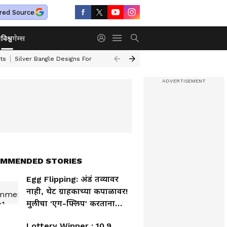
red Source
ा
विश्व
गेम्स
ts
Silver Bangle Designs For Wife
Top 10 Safest Cars In India
Turmer
MMENDED STORIES
Egg Flipping: अंडं तव्यावर
नाही, थेट ग्राहकाच्या कपाळावर!
मुलीचा 'एग-फ्लिप' करतानाचा
प्रयत्न फसला, VIDEO VIRAL
Lottery Winner : 10.9