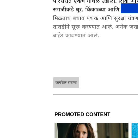
परिसरात एकच गोंधळ उडाला. लोक आपला 
सगळीकडे धूर, किंकाळ्या आणि चेंगराचें
मिळताच बचाव पथक आणि सुरक्षा यंत्र
तातडीने सुरू करण्यात आलं. अनेक जखमी
बाहेर काढण्यात आलं.
जागतिक बातम्या
ABOUT THE AUTHOR
vivek panmand
VP
विवेक पानमंद हे आशियानेट न्युज मराठी येथ
घडामोडींचं वार्तांकन करतात. त्यांनी रानडे इन्
अर्थसाक्षर. कॉम येथे संपादक, तसेच दैन