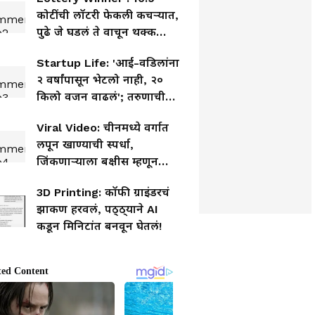
कोटींची लॉटरी फेकली कचऱ्यात,
पुढे जे घडलं ते वाचून थक्क
व्हाल
Startup Life: 'आई-वडिलांना
२ वर्षांपासून भेटलो नाही, २०
किलो वजन वाढलं'; तरुणाची
व्यथा व्हायरल
Viral Video: चीनमध्ये वर्गात
लपून खाण्याची स्पर्धा,
जिंकणाऱ्याला बक्षीस म्हणून
चक्क सोन्याचा तांदूळ!
3D Printing: कॉफी ग्राइंडरचं
झाकण हरवलं, पठ्ठ्याने AI
कडून मिनिटांत बनवून घेतलं!