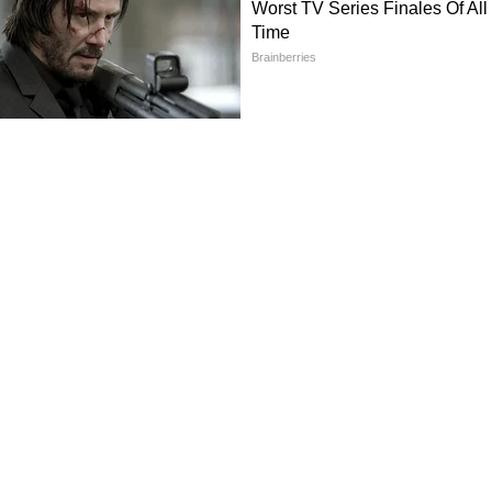
स चौकीवर मोठा हल्ला झाला होता. त्या हल्ल्यात कार
्यात १५ पोलीस कर्मचाऱ्यांचा मृत्यू झाला होता. पाकिस्तान
ात सक्रिय असलेल्या दहशतवाद्यांना जबाबदार धरलं आहे.
रकडे तीव्र निषेधही नोंदवला होता.
ा संबंधात तणाव
रने पाकिस्तानचे आरोप फेटाळून लावले आहेत.
हा त्यांचा अंतर्गत प्रश्न असून अफगाणिस्तान कोणत्याही
असं तालिबान प्रशासनाचं म्हणणं आहे. गेल्या काही
तत्याने वाढत आहे. याच वर्षी पाकिस्तानने
होती. तिथे दहशतवादी तळ उद्ध्वस्त केल्याचा दावा