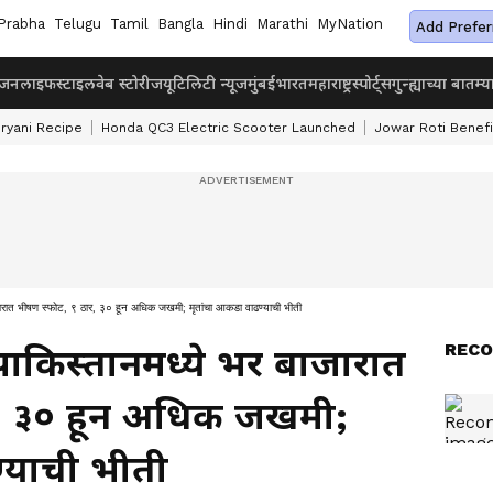
Prabha
Telugu
Tamil
Bangla
Hindi
Marathi
MyNation
Add Prefer
ंजन
लाइफस्टाइल
वेब स्टोरीज
यूटिलिटी न्यूज
मुंबई
भारत
महाराष्ट्र
स्पोर्ट्स
गुन्ह्याच्या बातम्य
iryani Recipe
Honda QC3 Electric Scooter Launched
Jowar Roti Benefi
त भीषण स्फोट, ९ ठार, ३० हून अधिक जखमी; मृतांचा आकडा वाढण्याची भीती
RECO
ाकिस्तानमध्ये भर बाजारात
र, ३० हून अधिक जखमी;
्याची भीती