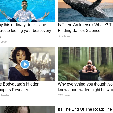
ियांना
Parenting Cost : मुलाच्या
देशात
पालनपोषणासाठी ६.७५ कोटी?
फायनान्स एक्सपर्टच्या व्हिडिओची
सोशल मीडियात चर्चा (WATCH)
रकृती नाजूक
ेस्क्यू 1122' (Rescue 1122) नुसार, या स्फोटात सुमारे
ंची प्रकृती अत्यंत गंभीर असल्याचं सांगण्यात येत आहे.
 रुग्णालयांमध्ये हलवण्यात आलं आहे. THQ रुग्णालयाचे
 सांगितलं की, रुग्णालयात आतापर्यंत ३७ जखमी दाखल झाले
रण्यासाठी शर्थीचे प्रयत्न करत आहे.
ले वाढले
नी थैमान घातलेलं असताना हा स्फोट झाला आहे. काही