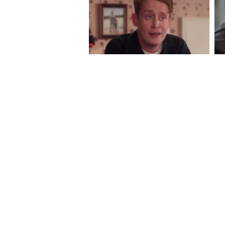
दिवसांपूर्वीच बन्नू जिल्ह्यात एका पोली
बॉम्बस्फोट आणि दबा धरून केलेल्या हल्ल
सरकारने या हल्ल्यांसाठी अफगाणिस्तान
इस्लामाबादने या प्रकरणी तालिबान सरका
अफगाणिस्तान आणि पाकिस्तानच्य
मात्र, अफगाणिस्तानच्या तालिबान सरका
पाकिस्तानमधील वाढत्या दहशतवादी घटना 
दहशतवादी संघटनेला पाठिंबा देत नाही, 
महिन्यांपासून दोन्ही देशांमधील तणाव सा
अफगाणिस्तानमध्ये एअरस्ट्राइकही केली 
पाकिस्तानने केला होता.