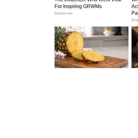
Image Credit :
Pinterest
बेडरूमपासून हॉलपर्यंत फ्रेश आणि व्हायब्
पांढऱ्या बॅकग्राउंडवर मोठ्या आकाराची 
पडदे अशा ठिकाणी लावा जिथे फर्निचर 