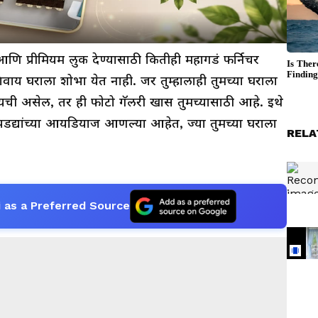
णि प्रीमियम लुक देण्यासाठी कितीही महागडं फर्निचर
ांशिवाय घराला शोभा येत नाही. जर तुम्हालाही तुमच्या घराला
ायची असेल, तर ही फोटो गॅलरी खास तुमच्यासाठी आहे. इथे
म पडद्यांच्या आयडियाज आणल्या आहेत, ज्या तुमच्या घराला
RELA
 as a Preferred Source