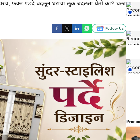
ंच, फक्त पडदे बदलून घराचा लुक बदलता येतो का? चला
Follow Us