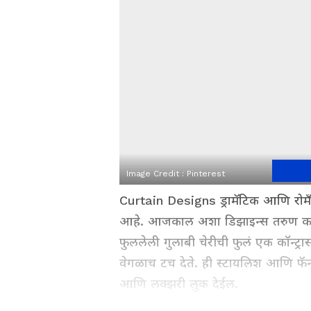
Image Credit :
Pinterest
Curtain Designs ड्रामॅटिक आणि रोमँ
आहे. आजकाल अशा डिझाइन्स तरुण कप
फुललेली गुलाबी चेरीची फुलं एक कॉन्ट्रा
वेगळाच टच देते. ही स्टायलिश आणि फॅन्
आणि लक्झरी लुक देईल.