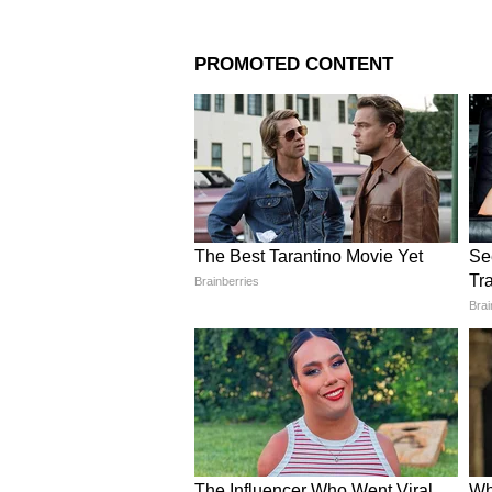
Related Articles
Curtain Reuse: जुने पडद
फेकू! घर सजवण्यासाठी वाप
युनिक आयडिया
3
4