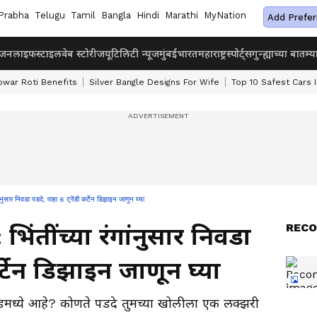
Prabha
Telugu
Tamil
Bangla
Hindi
Marathi
MyNation
Add Prefer
ंजन
लाइफस्टाइल
वेब स्टोरीज
यूटिलिटी न्यूज
मुंबई
भारत
महाराष्ट्र
स्पोर्ट्स
गुन्ह्याच्या बातम्य
owar Roti Benefits
Silver Bangle Designs For Wife
Top 10 Safest Cars I
ार निवडा पडदे, पाहा 6 ट्रेंडी कर्टेन डिझाइन जाणून घ्या
RECO
ंतींच्या रंगांनुसार निवडा
कर्टेन डिझाइन जाणून घ्या
्रेंडमध्ये आहे? कोणते पडदे तुमच्या खोलीला एक लक्झरी