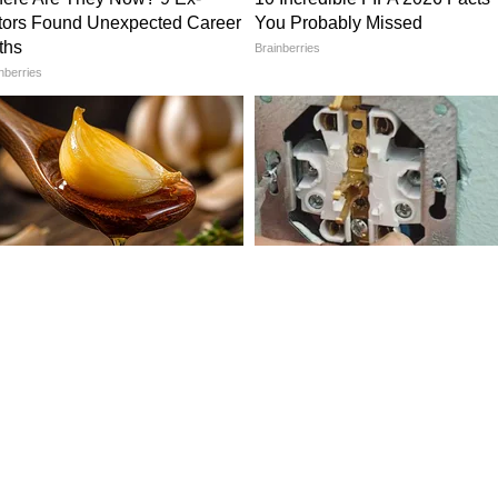
रंट फिलिंगसाठी मॉडर्न स्टाईलचे फ्लोरल प्रिंट पडदे निवडा.
रंगीबेरंगी फुलं खूप आकर्षक आणि आर्टिस्टिक दिसतात. हे
कमी असेल, नाहीतर त्याचा लुक खुलून दिसणार नाही.