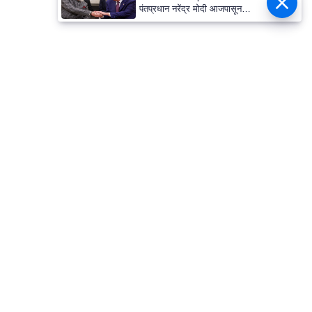
पंतप्रधान नरेंद्र मोदी आजपासून
फ्रान्स आणि स्लोवाकिया दौऱ्यावर, G-
7 समिटमध्ये डोनाल्ड ट्रम्प यांच्याशी
होणार भेट?
Image Credit :
Google
सर्व्हिस नेटवर्क आणि एकूण खर्च
स्कूटर खरेदी करताना फक्त तिची किंमत पाहू नका, तर
तिच्यावर होणारा पुढील खर्चही विचारात घ्या. तुमच्या
शहरात त्या कंपनीचे सर्व्हिस सेंटर आहे की नाही, हे शोधा.
स्कूटरचे स्पेअर पार्ट्स सहज उपलब्ध आहेत का, हेही
तपासा. मेन्टेनन्सचा खर्च, वॉरंटी आणि बॅटरी बदलण्याचा
खर्च यांसारख्या गोष्टी भविष्यात महत्त्वाच्या ठरतात.
त्यामुळे, एका विश्वासार्ह ब्रँडची निवड केल्यास तुम्ही ती
गाडी दीर्घकाळ विनात्रास वापरू शकाल.