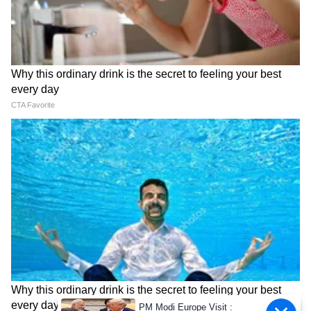
Image Credit :
Google
चार्जिंगला लागणारा वेळ आणि सुविधांकडे लक्ष द्या
काही स्कूटर्स पूर्ण चार्ज व्हायला खूप वेळ घेतात. त्यामुळे,
कमी वेळेत चार्ज होणारे मॉडेल निवडणे चांगले. जर बॅटरी
काढता येण्यासारखी (removable) असेल, तर तुम्ही ती
घरी किंवा ऑफिसमध्ये सहज चार्ज करू शकता. जे लोक
अपार्टमेंटमध्ये राहतात, त्यांच्यासाठी हा एक चांगला पर्याय
आहे. स्कूटर रोज वापरण्यापूर्वी चार्जिंगची सोय कशी आहे,
हे जाणून घेणे महत्त्वाचे आहे.
5
5
PM Modi Europe Visit :