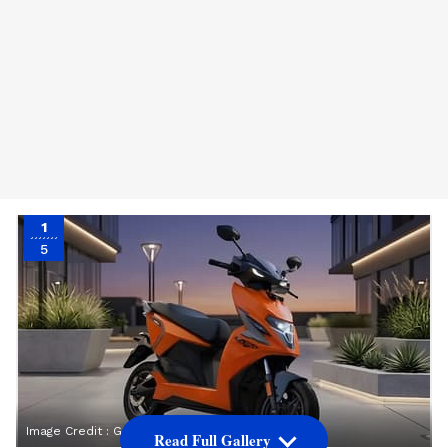
1
5
Image Credit :
Google
Read Full Gallery