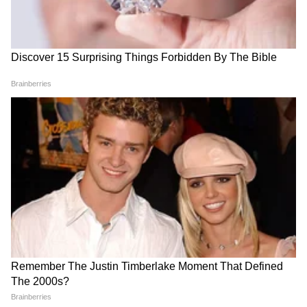
Related Articles
EV Scooter: एका चार्जमध्ये 123 किमी पळणारी स्कूटर
झाली स्वस्त, मिळवा बंपर सूट!
EV Scooter Market: KKR फॅन्ससाठी हिरोची 142km
रेंजची नवी इलेक्ट्रिक स्कूटर
3
5