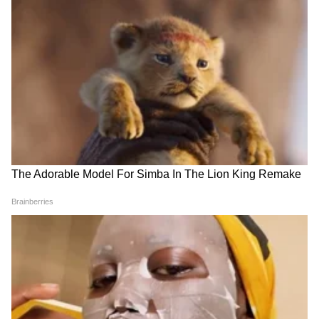
Image Credit :
AI
मोटरची शक्ती आणि कार्यक्षमता
स्कूटरच्या मोटरची ताकदही खूप महत्त्वाची आहे.
शहरातल्या छोट्या अंतरासाठी सामान्य पॉवर पुरेशी असते.
पण, जर तुम्हाला डबल सीट किंवा हायवेवर प्रवास
करायचा असेल, तर जास्त पॉवरफुल मोटर गरजेची आहे.
फक्त जाहिराती बघून स्कूटर खरेदी करू नका, तर तिची
टेस्ट राईड नक्की घ्या. यामुळे तुम्हाला स्कूटरचा वेग,
अॅक्सिलरेशन आणि बॅलन्स कसा आहे हे समजेल.
शिवाय, ती चालवायला आरामदायी आहे की नाही, हेही
आधीच कळेल.