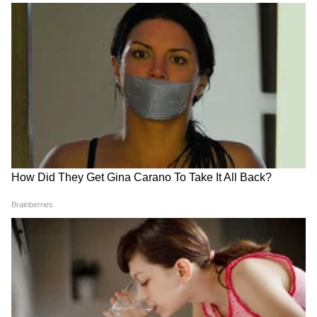
Image Credit :
Tvsmotor.com
सुरक्षा वैशिष्ट्ये महत्त्वाची
इलेक्ट्रिक स्कूटर खरेदी करताना, तिची बिल्ड क्वालिटी
मजबूत आहे की नाही हे तपासा. चांगली सस्पेन्शन आणि
दर्जेदार ब्रेकिंग सिस्टीम असणं खूप गरजेचं आहे. विशेषतः,
डिस्क ब्रेक असलेले मॉडेल्स सुरक्षेच्या दृष्टीने उत्तम
असतात. याशिवाय, एलईडी लाईट्स, डिजिटल मीटर,
अँटी-थेफ्ट अलार्म यांसारखे फीचर्स असतील, तर तुमचा
प्रवास अधिक सोयीस्कर आणि सुरक्षित होतो. रात्रीच्या
प्रवासात या गोष्टी खूप उपयोगी पडतात.
4
5