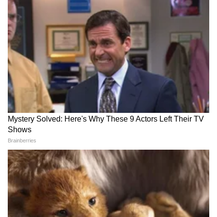
रिअर कॅमेरा आणि 5 मेगापिक्सेलचा फ्रंट कॅमेरा आहे. पण
या स्मार्टफोनचं मुख्य आकर्षण म्हणजे याची 6000mAh
क्षमतेची मोठी बॅटरी. यामुळे फोन जास्त वेळ चालतो. यात
फास्ट चार्जिंगची सुविधाही असल्याचं कंपनीने सांगितलं
आहे. सामान्य वापरात ही बॅटरी दीड ते दोन दिवस (सुमारे
32 ते 48 तास) टिकते. जास्त गेमिंग किंवा कॅमेरा
वापरल्यास एक पूर्ण दिवस (किमान 24 तास) बॅटरी लाईफ
मिळेल.
5
5