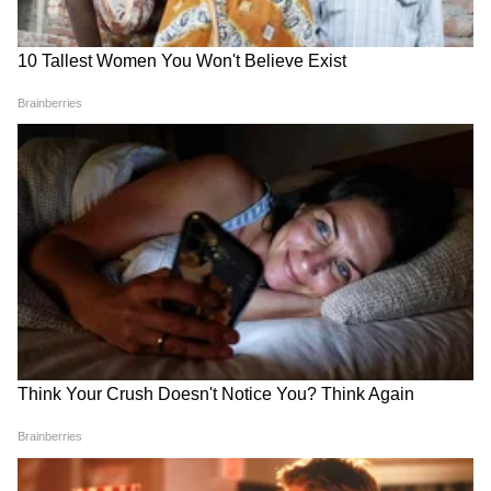
Image Credit :
Lava
लावा शार्क 2 फोनची वैशिष्ट्ये
लावा शार्क 2 5G फोनमध्ये 6.75 इंचाचा मोठा डिस्प्ले
आहे. याचा रिफ्रेश रेट 120Hz असल्यामुळे सोशल मीडिया
स्क्रोलिंग आणि गेमिंगचा अनुभव खूप स्मूथ असेल, असं
कंपनीचं म्हणणं आहे. पाण्या-धुळीपासून संरक्षणासाठी
याला विशेष रेटिंगही मिळालं आहे. हा मोबाईल 'सोनार
गोल्ड' आणि 'आर्या ब्लू' या दोन रंगांमध्ये उपलब्ध होईल.
Related Articles