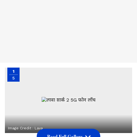
1
5
Image Credit :
Lava
Read Full Gallery