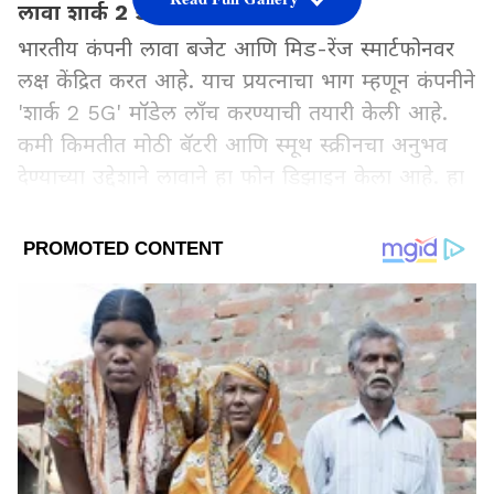
लावा शार्क 2 5G फोन लाँच
भारतीय कंपनी लावा बजेट आणि मिड-रेंज स्मार्टफोनवर
लक्ष केंद्रित करत आहे. याच प्रयत्नाचा भाग म्हणून कंपनीने
'शार्क 2 5G' मॉडेल लाँच करण्याची तयारी केली आहे.
कमी किमतीत मोठी बॅटरी आणि स्मूथ स्क्रीनचा अनुभव
देण्याच्या उद्देशाने लावाने हा फोन डिझाइन केला आहे. हा
5G फोन ग्राहकांना नक्कीच आवडेल, असा विश्वास
कंपनीला वाटतो.
Add Asianetnews Marathi as a
Preferred Source
2
5