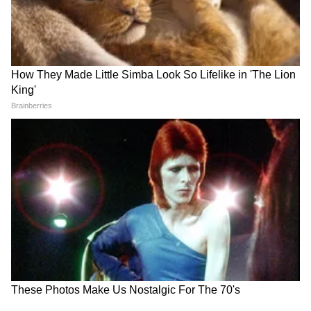
Image Credit :
Lava
लावा शार्क 2 ची किंमत किती?
लावा शार्क 2 फोनमध्ये साईड फिंगरप्रिंट सेन्सर, 5G
कनेक्टिव्हिटी, वायरलेस टेक्नॉलॉजी आणि यूएसबी-सी
पोर्टसारखे फीचर्स आहेत. या 5G फोनची सुरुवातीची
किंमत ₹11,999 आहे. याची विक्री 10 जून 2026 पासून
सुरू होईल. कमी बजेटमध्ये जास्त बॅटरी लाईफ हवी
असणाऱ्या ग्राहकांसाठी हा एक चांगला पर्याय ठरू शकतो.
ABOUT THE AUTHOR
Marathi Desk 1
MD
उपयुक्तता बातम्या
Follow Us