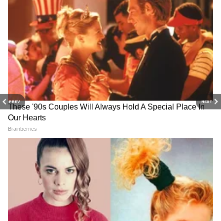
Mobile Phones: बजेट फ्रेंडली बेस्ट कॅमेरा फोन्स, फोटो
आणि व्हिडियोज येतील बेस्ट
ड्युअल स्क्रीनसह भारतीय स्मार्टफोन; Lava Blaze Duo
3 ची लाँच डेट ठरली, आणखी काय फिचर्स?
3
5
PREV
NEXT
Image Credit :
Lava
सर्वोत्तम 5G स्मार्टफोन
या लावा फोनमध्ये 4GB रॅम देण्यात आली आहे.
याशिवाय, यात व्हर्च्युअल रॅमचा सपोर्टही आहे. मेमरी कार्ड