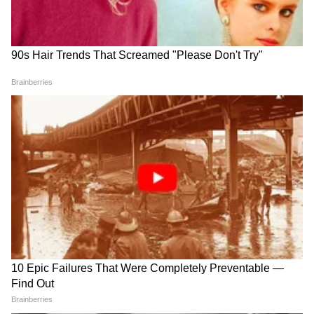
वापरून तुम्ही स्टोरेज आणखी वाढवू शकता. फोनमध्ये
क्लीन अँड्रॉइड 16 ऑपरेटिंग सिस्टीम असल्यामुळे
अनावश्यक ॲप्सशिवाय साधा-सोपा यूजर एक्सपिरीयन्स
मिळतो.
4
5
Image Credit :
Lava
6000mAh बॅटरीचा फोन
फोटो आणि व्हिडिओसाठी या फोनमध्ये 13 मेगापिक्सेलचा