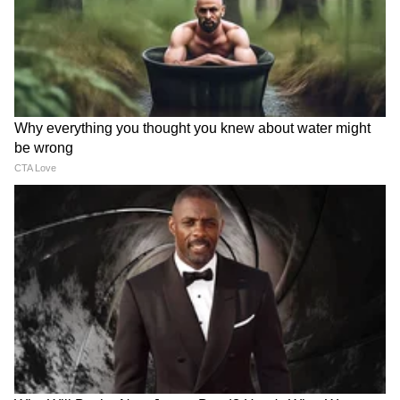
iPhone 17 Pro Max वर
PhonePe - Goggle Pay च्या
फ्लिपकार्टच्या Freedom Sale
माध्यमातून पैसे पाठवणं महागणार?
मध्ये भरघोस डिस्काउंट
2000 रुपयांवरील UPI
व्यवहारांबाबत मोठी बातमी
IRCTC Food: रेल्वेतील जेवणाबद्दल
राखीला बहिणीला द्या युनिक गिफ्ट,
तक्रार करताय? IRCTC चा मोठा
पाहून म्हणेल खरं की काय!
दणका, ५ कोटींचा दंड वसूल!
LATEST VIDEOS
crop loan wave | कर्जमाफीवर ए टू झेड
माहिती, अडचणी-उपाय सांगितले | Devendra