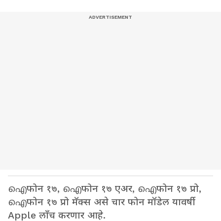
ഐफोन १७, ഐफोन १७ एअर, ഐफोन १७ प्रो,
ഐफोन १७ प्रो मॅक्स असे चार फोन मॉडेल यावर्षी
Apple लाँच करणार आहे.