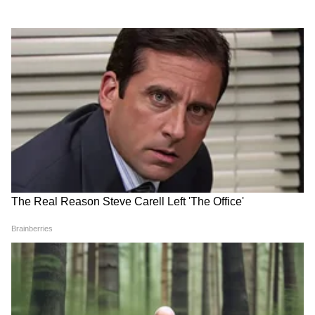
मिळण्याची शक्यता आहे. पारंपारिक ट्रँगल डिझाइनऐवजी
iPhone 17 मालिकेत हॉरिझॉन्टल कॅमेरा मॉड्यूल येईल
असे म्हटले जात आहे.
RECOMMENDED STORIES