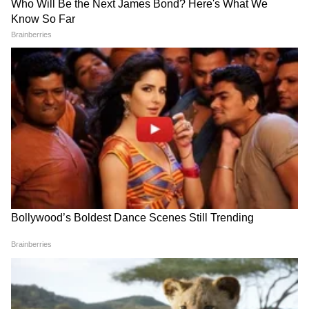
fadanvis
एकनाथ शिंदे: विरोधक युवकांच्या मुद्द्याचं
राजकारण करतायत | GenZ | Parliament |
PMModi