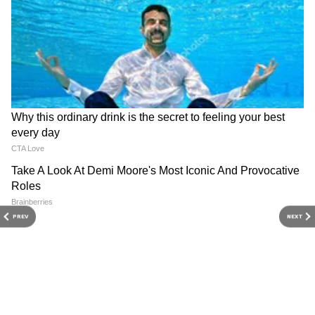
ऑपरेशन्स, सुपरविजन, राइटिंग और वीडियो एडिटिंग में भी इनका हाथ
मजबूत है। इन्होंने B.Com टैक्सेशन किया हुआ है।
PREV
NEXT
कॅमेरा वैशिष्ट्यांबद्दल बोलायचे झाले तर, iPhone 17 Pro
मॉडेलमध्ये 48MP चा ट्रिपल-रिअर कॅमेरा येईल अशा
अफवा आहेत. यातील टेलिफोटो लेन्सला 5x ऑप्टिकल
झूम असेल. स्टँडर्ड मॉडेलना 48MP चा ड्युअल कॅमेरा