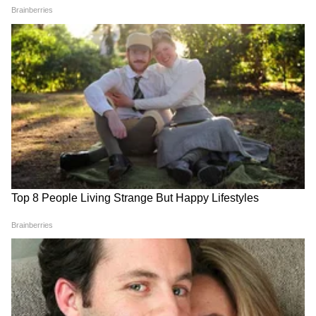
Related Articles
International Yoga Day 2025 : UP चे CM योगी
आदित्यनाथ यांनी गोरखपूरमध्ये केला योगाभ्यास, दिला हा
संदेश
International Yoga Day 2025 : 14 हजार फूट
उंचीवरुन भारत-तिबेट सीमा पोलिसांकडून योगा, पाहा
VIDEO
3
5