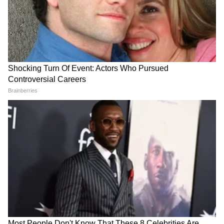
Image Credit :
Gemini AI
कुटुंब आणि मित्रांसाठी संदेश
तुमच्या आयुष्यात आरोग्य, सुख आणि शांती कायम
राहो. योग दिनाच्या शुभेच्छा.
दररोज योग करा आणि आयुष्य आनंदी बनवा.
योग तुमच्या जीवनात नवी ऊर्जा आणि आत्मविश्वास
घेऊन येवो.
जेव्हा श्वासांचं संगीत योगाशी जुळतं, तेव्हा प्रत्येक ताण
आयुष्यातून दूर जातो.
औषधांच्या आधी योगाला संधी द्या, आपल्या शरीराला
निरोगी राहण्याची संधी द्या.
योगामुळे एकाग्रता आणि आत्मबळ वाढतं.
योग शरीर, मन आणि आत्मा यांना जोडतो.