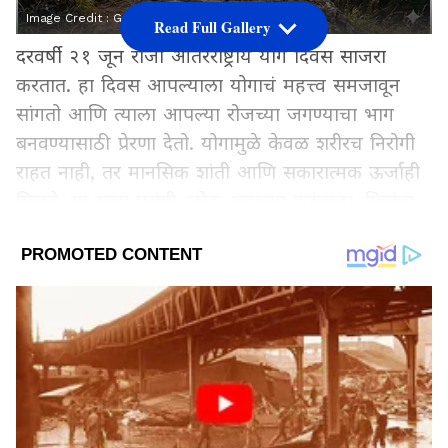
Image Credit :
Gemini AI
Read Full Gallery
दरवर्षी २१ जून रोजी आंतरराष्ट्रीय योग दिवस साजरा
करतात. हा दिवस आपल्याला योगाचं महत्त्व समजावून
सांगतो आणि त्याला आपल्या रोजच्या जगण्याचा भाग
बनवण्यासाठी प्रेरणा देतो. योगामुळे केवळ शरीरच निरोगी
राहत नाही, तर मानसिक शांती आणि सकारात्मक ऊर्जाही
मिळते. या खास प्रसंगी, लोक आपल्या कुटुंबाला, मित्रांना
आणि प्रियजनांना शुभेच्छा संदेश पाठवून त्यांना निरोगी
जीवनाकडे वाटचाल करण्यासाठी प्रोत्साहित करतात. जर
तुम्हालाही तुमच्या जवळच्या लोकांना काही खास संदेश
पाठवायचे असतील, तर हे शुभेच्छा संदेश तुमच्या नक्की
कामी येतील.
Add Asianetnews Marathi as a Preferred
Source