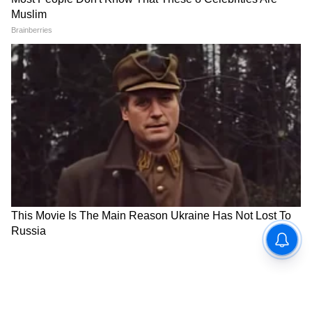
योग दिनी निरोगी जीवनाचा संकल्प करा.
प्रत्येक सकाळी योग, प्रत्येक दिवशी आनंद.
योग ही निरोगी जीवनाची गुरुकिल्ली आहे.
योग दिन तुमच्यासाठी आनंद घेऊन येवो.
योग करा आणि तणावाला दूर पळवा.
योगामुळे जीवनात शिस्त येते.
योग हे निसर्गाशी जोडले जाण्याचं माध्यम आहे.
योग दिनाच्या हार्दिक शुभेच्छा.
निरोगी शरीर, शांत मन आणि आनंदी आयुष्यासाठी योग
करा.
योगामुळे जीवनात नवा उत्साह येतो.
योग स्वीकारून स्वतःला अधिक चांगलं बनवा.
योग दिनी आरोग्याची भेट द्या.
योगामुळे आत्मविश्वास आणि सकारात्मक विचार वाढतात.
योगाचा सराव आयुष्य सुंदर बनवतो.
योग दिनाच्या शुभेच्छा, निरोगी राहा आणि हसत राहा.