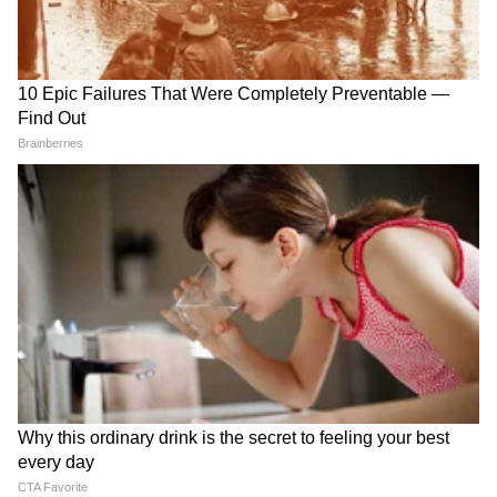
2
5
Image Credit :
Gemini AI
प्रेरणादायी शुभेच्छा
निरोगी शरीर आणि शांत मनासाठी योगाला आपली सवय
बनवा.
योगामुळे जीवनात संतुलन, यश आणि सकारात्मकता
येते.
योग करा, निरोगी आयुष्य मिळवा. आंतरराष्ट्रीय योग
दिनाच्या हार्दिक शुभेच्छा.