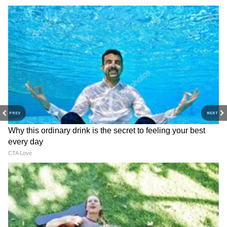
शरीर निरोगी, मन शांत आणि जीवनात आनंदाचा वास
असो. योग दिनाच्या शुभेच्छा.
योग आपल्याला आत्मविश्वास, ऊर्जा आणि सकारात्मकता
देतो, तुम्हा सर्वांना योग दिनाच्या शुभेच्छा.
योग करा, निरोगी आयुष्य मिळवा. योग दिनाच्या खूप
खूप शुभेच्छा.
योगामुळे शरीर आणि मन दोन्ही निरोगी राहोत, हीच
सदिच्छा.
PREV
NEXT
योग दिनानिमित्त निरोगी आणि आनंदी आयुष्यासाठी
शुभेच्छा.
दररोज योग करा, जीवनात सकारात्मकता भरा.
योग हा आरोग्याचा आधार आहे, योग दिनाच्या शुभेच्छा.
निरोगी शरीर आणि शांत मनासाठी योगाचा स्वीकार करा.
आंतरराष्ट्रीय योग दिनाच्या मंगलमय शुभेच्छा.
योगामुळे ऊर्जा, आत्मविश्वास आणि यश वाढतं.