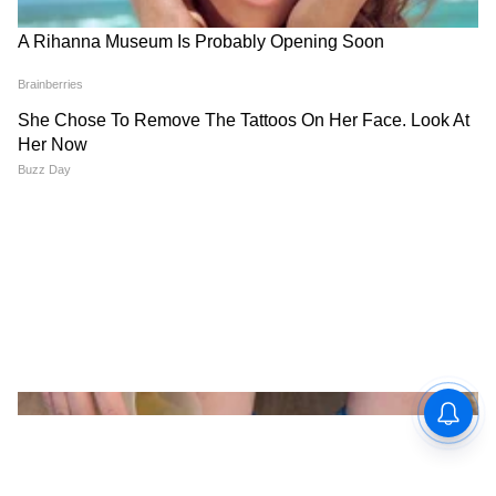
तो बापच असतो जो सगळं काही सहन करतो.
Happy Father’s Day!
वडिलांचं प्रेम कधी दिसत नाही,
पण त्यांची सावली नेहमी सोबत राहते.
फादर्स डेच्या खूप खूप शुभेच्छा.
ज्याच्या खांद्यावर आपलं बालपण बसलेलं असतं,