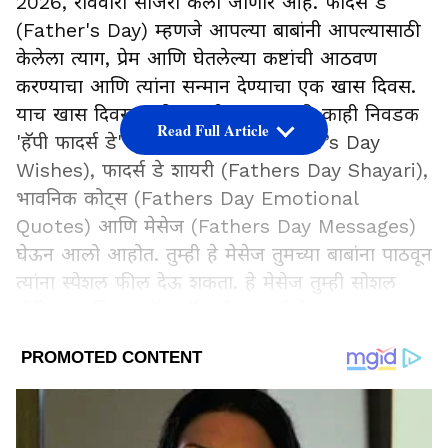
2026, रविवारी साजरा केला जाणार आहे. फादर्स डे
(Father's Day) म्हणजे आपल्या बाबांनी आपल्यासाठी
केलेला त्याग, प्रेम आणि घेतलेल्या कष्टांची आठवण
करण्याचा आणि त्यांना सन्मान देण्याचा एक खास दिवस.
याच खास दिवसासाठी आम्ही तुमच्यासाठी काही निवडक
Read Full Article
'हॅपी फादर्स डे' शुभेच्छा (Happy Father’s Day
Wishes), फादर्स डे शायरी (Fathers Day Shayari),
भावनिक कोट्स (Fathers Day Emotional
Quotes) आणि मेसेज (Fathers Day Messages)
घेऊन आलो आहोत. तुम्ही हे मेसेज तुमच्या बाबांना पाठवून
त्यांना स्पेशल फील देऊ शकता. हे मेसेज तुम्ही सोशल
मीडियावर किंवा व्हॉट्सॲप स्टेटसवरही ठेवू शकता. तुमच्या
आवडीचा मेसेज निवडा आणि बाबांना फादर्स डेच्या
LATEST VIDEOS
शुभेच्छा पाठवा.
Happy Father’s Day Wishes in Marathi: फादर्स
डेच्या शुभेच्छा