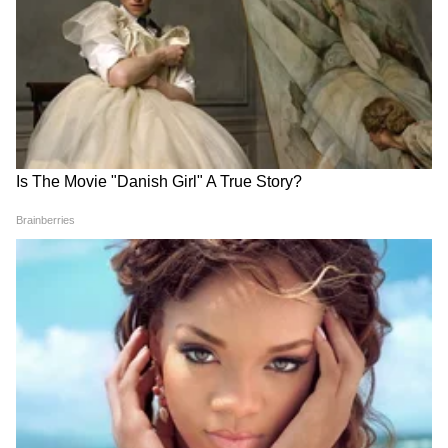
Paneer Ban | Maharashtra | tukaram
mundhe
Related Articles
Fathers Day Gift Ideas : फादर्स डे निमित्त बाबांना
देण्यासाठी बजेटफ्रेंडली गिफ्ट्स, पाहून होतील खूश
Fathers Day Special घरच्या घरी 15 मिनिटांत बनवा
स्पंजी केक, तोही ओव्हनशिवाय!
हॅपी फादर्स डे 2026!
जो प्रत्येक दुःख लपवून हसतो,