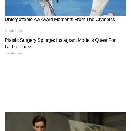
वडिलांच्या कष्टाला मोल नसतं,
त्यांच्याशिवाय आयुष्याला काहीच अर्थ नसतो.
EPFO Claim : पीएफचे पैसे
Gmail चा पासवर्ड विसरलात? आता
अडकलेत? क्लेमसाठी महिने का
सेल्फी व्हिडीओच्या माध्यमातूनही
लागतात? अखेर कारण समोर,
होईल रिकव्हर
तुमचंही डोकं फिरेल
LATEST VIDEOS
Riya Ahire माझं शरीर विकतेय 140 रुपयात,
लिहिताय हा गुन्हाय | Rahul gandhi |
mumbai girl at delhi
तुकाराम मुंढे: अनालॉग पनीरवर बंदी | FDA |