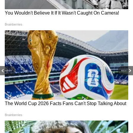
शुभेच्छा.
तुमचा आशीर्वाद हीच माझी सर्वात मोठी संपत्ती आहे.
हॅपी फादर्स डे डॅड.
बाबा, तुमच्या पायाशी माझं जग आहे. फादर्स डेच्या
शुभेच्छा.
हॅपी फादर्स डे! तुमचं प्रेम नेहमीच माझ्यासोबत आहे.
तुम्ही मला प्रत्येक संकटाशी लढायला शिकवलं. फादर्स
PREV
NEXT
डेच्या खूप खूप शुभेच्छा.
बाबा, तुम्ही माझ्या आयुष्याचे खरे मार्गदर्शक आहात.
फादर्स डेच्या शुभेच्छा.
तुमच्याशिवाय सगळं काही अपूर्ण वाटतं. हॅपी फादर्स डे
बाबा.
फादर्स डे निमित्त मनापासून धन्यवाद बाबा.