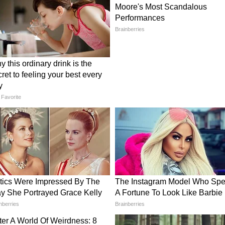
ारच्या
Car Insurance: झाड पडून गाडीचं
 किती फरक
नुकसान झालं? इन्शुरन्स क्लेम कसा
मिळवायचा?
 कामं करतायत की नाही हे तपासून पाहणे फार महत्वाचे
ल किंवा कार ब्रेक लावूनही थांबत नसेल तर लगेच ब्रेक
क संबंधित काम करा. ब्रेक पॅड, डिस्क आणि ब्रेक फ्लूडची
पावसाळ्यात कोणतीही समस्या येणार नाही.
द होऊ शकते. बॅटरीच्या टर्मिनलवर गंज देखील पकडू