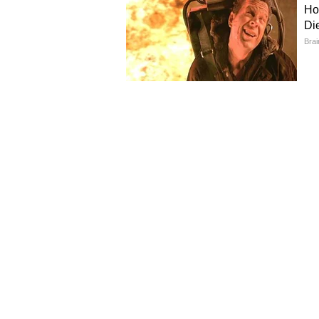
शकतो. जो तुम्हाला स्वच्छ करावा लागेल
क्षमता किती आहे हे पाहा.
ड्रेनेज सिस्टिम आणि रबर सील्सकडे 
कारमधील सनरुफ, दरवाज़े आणि अन्य ठ
चिकटलेली असते. यामुळे पाणी बाहेर प
खिडक्यांचे रबर सील देखील तपासून पाह
येऊ शकते.
लाइट्स आणि इलेक्ट्रिक सिस्टिम 
हेडलाइट्स, टेललाइट्स आणि फॉग लाइट इ
तपासून पाहा. पावसाळ्यात कमी दृष्यता आ
याशिवाय खराब किंवा बंद पडलेले कारचे
तुम्ही पावसाळ्यात सुरक्षितपणे ड्राइव्हि