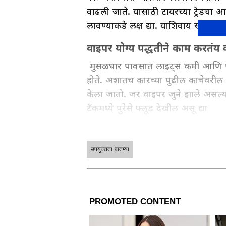
वाढली जाते. यासाठी टायरच्या ट्रेडच
लावण्याकडे लक्ष द्या. याशिवाय सर्व टा
वाइपर योग्य पद्धतीने काम करतंय
मुसळधार पावसात लाइट्स कमी आणि पाण
होते. अशातच कारच्या पुढील काचेवरील
केला जातो. जर वाइपर जुने झाले असल्या
टँकमध्ये पुरेसे फ्लूड देखील असू द्या
उपयुक्तता बातम्या
ABOUT THE AUTHOR
Chanda Mandavkar
CM
चंदा सुरेश मांडवकर एक अनुभवी प्रकार असून 
पत्रकाराच्या रुपात काम करण्यास सुरुवात
रस असून गेल्या 1 वर्षांहून अधिक काळ एश
सोप्या आणि सहज समजेल अशा भाषेत लिहण्य