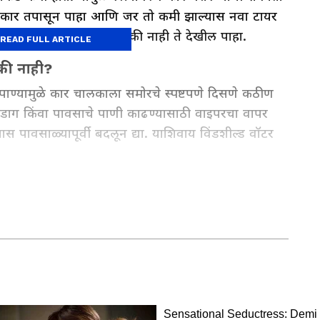
ा आकार तपासून पाहा आणि जर तो कमी झाल्यास नवा टायर
यरमध्ये एकसमान प्रेशर आहे की नाही ते देखील पाहा.
READ FULL ARTICLE
 की नाही?
्यामुळे कार चालकाला समोरचे स्पष्टपणे दिसणे कठीण
 डाग किंवा पावसाचे पाणी काढण्यासाठी वाइपरचा वापर
स पावसाळ्यापूर्वी बदलून द्या. याशिवाय विंडशील्ड वॉटर
त्यांना मीडिया क्षेत्राचा 8 वर्षांचा अनुभव आहे. एका वृत्तवाहिनीमधून
 केली. चंदा यांना लाइफस्टाइल, राजकीय आणि जनरल नॉलेज या विषयांमध्ये
ियानेट न्यूजमध्ये या विभागांसाठी काम करत आहेत. आपल्या वाचकांना
ाचा त्यांचा नेहमीच प्रयत्न असतो.