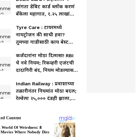
सांगता डेबिट कार्ड ब्लॉक करणं
बँकेला महागात, १.२५ लाखांचा
दंड
Tyre Care : टायरमध्ये
नायट्रोजन की साधी हवा?
तुमच्या गाडीसाठी काय बेस्ट
आहे?
कर्जदारांना मोठा दिलासा! RBI
चे नवे नियम; रिकव्हरी एजंटची
दादागिरी बंद, नियम मोडल्यास
भरपाई द्यावी लागणार
Indian Railway : प्रवाशाच्या
तक्रारीनंतर नियमांत मोठा बदल;
रेल्वेला २५,००० दंडही झाला,
प्रवाशांना काय फायदा?