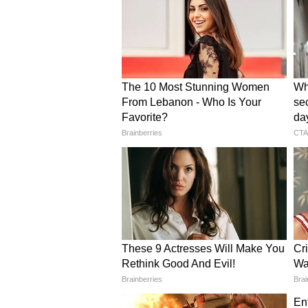
Related Articles
Car Market: बीएमडब्ल्यू क
किंमतीत 1 जुलैपासून वाढ,
पडणार?
ब्रेक तपासून पाहा
पावसाळ्यात वाहनाचे ब्रेक व्यवस्थितीत
असते. ब्रेक दाबल्यानंतर आवाज येत असे
बदलून घ्या. सर्विस सेंटरमध्ये जाऊन ब्रे
स्थिती देखील तपासून पाहा, जेणेकरुन 
बॅटरी हेल्थ तपासून पाहा
अधिक ओलावा आणि पाण्यामुळे बॅटरी बं