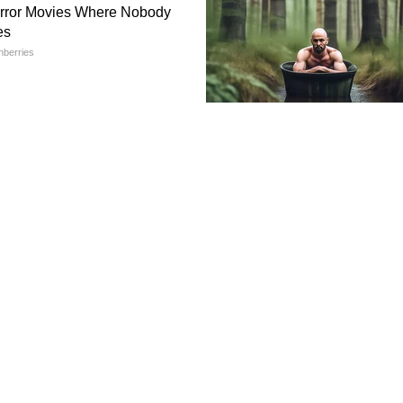
. जर बॅटरी जुनी झाली असल्यास त्याची चालू राहण्याची
द्या लक्ष
िकाणी असणाऱ्या ड्रेनेज होल्सवर कधीकधी धूळ
डण्याऐवजी आतमध्ये जमा होते. याशिवाय दरवाजे आणि
ा. जर ते खराब झाले असल्यास पावसाचे पाणी केबिनमध्ये
पाहा
ंडिकेटर योग्य पद्धतीने काम करत आहे की नाही ते
णि धुक्यमुळे या गोष्टी व्यवस्थिती असणे महत्वाचे आहे.
 बल्ब बदला. अशा लहान लहान गोष्टींची काळजी घेतल्यास
ंग करू शकता.