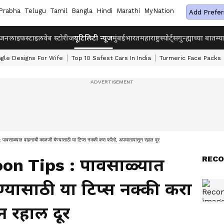
Prabha
Telugu
Tamil
Bangla
Hindi
Marathi
MyNation
Add Prefer
ंजन
लाइफस्टाइल
वेब स्टोरीज
यूटिलिटी न्यूज
मुंबई
भारत
महाराष्ट्र
स्पोर्ट्स
गुन्ह्याच्या बातम्य
ngle Designs For Wife
Top 10 Safest Cars In India
Turmeric Face Packs
्यात वाहनाची काळजी घेण्यासाठी या टिप्स नक्की करा फॉलो, अपघातापासून रहाल दूर
RECO
on Tips : पावसाळ्यात
्यासाठी या टिप्स नक्की करा
 रहाल दूर