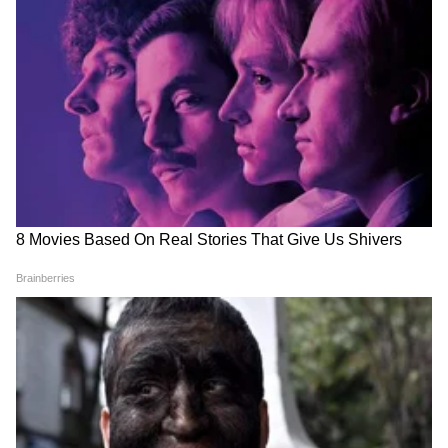
RECOMMENDED STORIES
Related Articles
Air Cooler Tips: जुन्या कूलरमधून थंड हवा येत नाहीये?
Kanjivaram Saree: अस्सल
या प्रकारच्या रिंग दिसतील आकर्षक,
कूलिंग वाढवण्यासाठी करा ही 5 सोपी कामं
कांजीवरम साडी खरेदी करायचीय?
घालून होईल हवा
बंगळूरमधील ही 7 दुकानं आहेत बेस्ट
Cooler Tips: कूलरला बनवा AC, मिळवा जबरदस्त
थंडावा; 10 सोप्या ट्रिक्स
बाटलीत मीठ का टाकायचं?
अनेकांना प्रश्न पडेल की पाणी तसंही गोठतं, मग त्यात मीठ