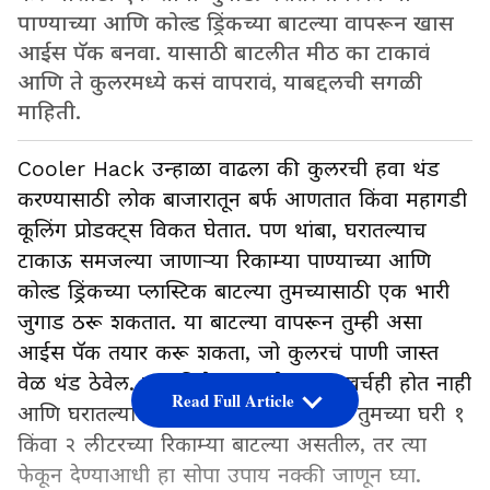
पाण्याच्या आणि कोल्ड ड्रिंकच्या बाटल्या वापरून खास
आईस पॅक बनवा. यासाठी बाटलीत मीठ का टाकावं
आणि ते कुलरमध्ये कसं वापरावं, याबद्दलची सगळी
माहिती.
Cooler Hack उन्हाळा वाढला की कुलरची हवा थंड
करण्यासाठी लोक बाजारातून बर्फ आणतात किंवा महागडी
कूलिंग प्रोडक्ट्स विकत घेतात. पण थांबा, घरातल्याच
टाकाऊ समजल्या जाणाऱ्या रिकाम्या पाण्याच्या आणि
कोल्ड ड्रिंकच्या प्लास्टिक बाटल्या तुमच्यासाठी एक भारी
जुगाड ठरू शकतात. या बाटल्या वापरून तुम्ही असा
आईस पॅक तयार करू शकता, जो कुलरचं पाणी जास्त
वेळ थंड ठेवेल. यात विशेष म्हणजे जास्त खर्चही होत नाही
Read Full Article
आणि घरातल्या भंगाराचा योग्य वापर होतो. तुमच्या घरी १
किंवा २ लीटरच्या रिकाम्या बाटल्या असतील, तर त्या
फेकून देण्याआधी हा सोपा उपाय नक्की जाणून घ्या.