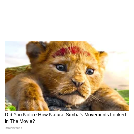
कुलरची स्वच्छताही महत्त्वाची
फक्त थंड बाटली टाकल्याने चांगला रिझल्ट मिळणार नाही.
कुलरची टाकी, पॅड्स आणि पाणी वेळोवेळी स्वच्छ करणंही
गरजेचं आहे. घाणेरडं पाणी किंवा साचलेले कण कूलिंगवर
परिणाम करू शकतात. स्वच्छ कुलर आणि थंड पाणी यांचं
कॉम्बिनेशन चांगली हवा देण्यास मदत करतं. त्यामुळे या
जुगाडासोबत कुलरच्या स्वच्छतेकडेही लक्ष देणं महत्त्वाचं
आहे.