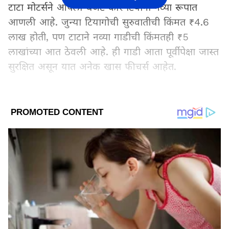
टाटा मोटर्सने आपली बजेट कार टियागो नव्या रूपात
आणली आहे. जुन्या टियागोची सुरुवातीची किंमत ₹4.6
लाख होती, पण टाटाने नव्या गाडीची किंमतही ₹5
लाखांच्या आत ठेवली आहे. ही गाडी आता पूर्वीपेक्षा जास्त
सुरक्षित असून यात अनेक खास फीचर्स आहेत.
Add Asianetnews Marathi as a Preferred
Source
2
6
Image Credit :
X