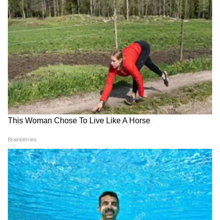
4
6
Image Credit :
Google
सीएनजी व्हर्जन देणार 75.5 hp पॉवर
टियागोमध्ये 1.2-लीटर, तीन-सिलेंडर इंजिन आहे, जे 86
hp पॉवर निर्माण करते. तिचे सीएनजी व्हर्जन 75.5 hp
पॉवर देते. ही गाडी थेट मारुती सुझुकी वॅगनआर, सेलेरियो
आणि ह्युंदाई i10 सारख्या गाड्यांना टक्कर देते.
5
6