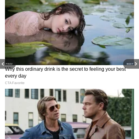
PREV
NEXT
Related Articles
Car Market: 6 एअरबॅग्ज, 360° कॅमेरा! नव्या Tata
Tiago चा जलवा पाहिलात का?
Tata Tiago EV: टाटाची सर्वात स्वस्त इलेक्ट्रिक कार नव्या
रूपात, जाणून घ्या काय बदलणार