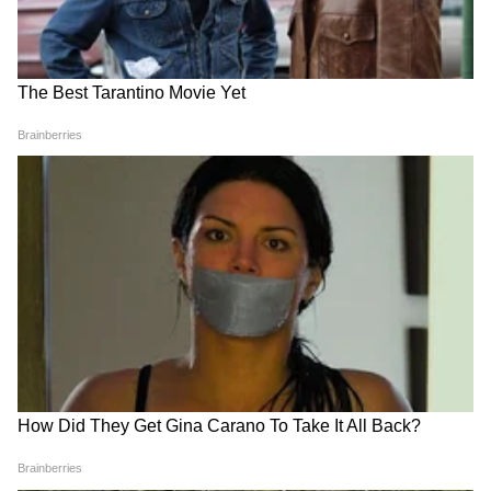
3
6
Image Credit :
Tata Motors
इतर फीचर्स
या गाडीत ब्लूटूथ कनेक्टिव्हिटी आणि डिजिटल इन्स्ट्रुमेंट
क्लस्टर आहे. AMT व्हेरिएंटमध्ये पॅडल शिफ्टर्स आणि
क्रूझ कंट्रोलसारखे फीचर्स आहेत. टियागो EV च्या बॅटरीवर
तर कंपनी लाईफटाईम वॉरंटी देत आहे आणि ही गाडी
फक्त 30 मिनिटांत चार्ज होते.