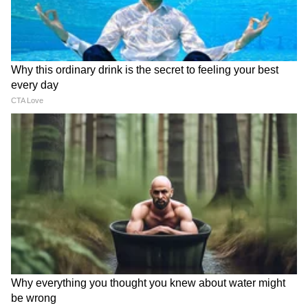
Image Credit :
X
एक्स-शोरूम किंमत किती?
2026 टाटा टियागोची एक्स-शोरूम किंमत ₹4.69
लाखांपासून सुरू होते. पेट्रोलच्या टॉप मॉडेलची किंमत
₹7.29 लाख आहे. तर सीएनजी मॉडेल ₹5.79
लाखांपासून सुरू होऊन ₹7.99 लाखांपर्यंत (एक्स-शोरूम)
जाते.
6
6