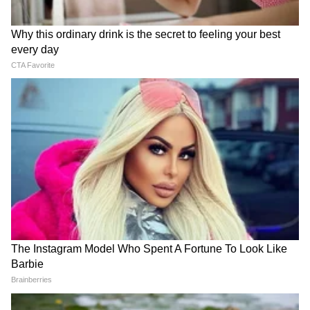
आता मिळणार 6 एअरबॅग्ज
टाटाने नव्या टियागोमध्ये अनेक बदल केले आहेत. यात
आता स्टँडर्ड म्हणून ६ एअरबॅग्ज मिळतील. गाडी अधिक
मजबूत बनवण्यासाठी हाय-स्ट्रेंथ पार्ट्स वापरले आहेत.
खराब रस्त्यांवरही ही गाडी उत्तम चालेल, अशी तिची रचना
आहे.