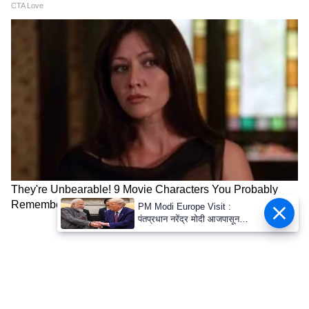
Image Credit :
X
बॅटरी ॲज ए सर्व्हिस योजना
टाटा टियागो EV 2026 मॉडेलची किंमत ₹6.99
लाखांपासून (एक्स-शोरूम) सुरू होते. तुम्ही ही गाडी
'बॅटरी ॲज ए सर्व्हिस' (BaaS) योजनेअंतर्गतही खरेदी
करू शकता. या योजनेत, टियागो EV ची किंमत ₹4.69
लाखांपासून (एक्स-शोरूम) सुरू होते.
PM Modi Europe Visit :
पंतप्रधान नरेंद्र मोदी आजपासून
ABOUT THE AUTHOR
फ्रान्स आणि स्लोवाकिया दौऱ्यावर, G-
7 समिटमध्ये डोनाल्ड ट्रम्प यांच्याशी
Marathi Desk 1
MD
होणार भेट?
ऑटोमोबाईल