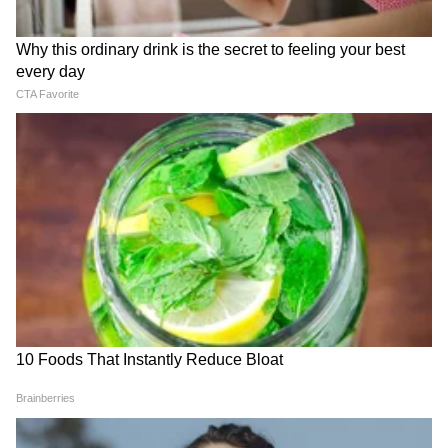
Image Credit :
Tata.ev
हॅरियर मॉडेलवर एकूण ₹45,000 पर्यंतची सूट
टाटाची ही दमदार फ्लॅगशिप एसयूव्ही घरी आणण्याची हीच
सर्वोत्तम वेळ आहे. टाटा मोटर्स हॅरियर मॉडेलवर एकूण
₹45,000 पर्यंतची सूट देत आहे. यामध्ये ₹10,000 चा
थेट डिस्काउंट, ₹25,000 चा एक्सचेंज बोनस आणि
₹35,000 पर्यंतच्या स्क्रॅपेज डिस्काउंटचा समावेश आहे.