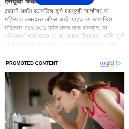
एसयूव्ही 'कर्व्ह'
टाटाची सर्वात स्टायलिश कुपे एसयूव्ही 'कर्व्ह'वर या
महिन्यात जबरदस्त ऑफर आहे. ग्राहक या स्टायलिश
मॉडेलवर ₹55,000 पर्यंत बचत करू शकतात. या
ऑफरमध्ये ₹30,000 चा थेट ग्राहक डिस्काउंट आणि जुनी
गाडी एक्सचेंज केल्यास ₹25,000 चा अतिरिक्त बोनस
समाविष्ट आहे.
Add Asianetnews Marathi as a Preferred
Source
2
5