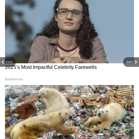
PREV
NEXT
Related Articles
Tata Motors Sales: टाटा मोटर्सची तुफान विक्री! ५७%
वाढीमागे काय आहे सिक्रेट?
Tata Motors: 2026 मध्ये या EV गाड्यांचा असेल
दबदबा, विक्री रेकॉर्डब्रेक.. एक नजर