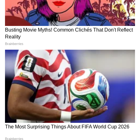
5
5
Image Credit :
Official Website
डिझेल मॉडेलवर कोणताही थेट ग्राहक डिस्काउंट नाही
टाटाच्या दुसऱ्या सर्वाधिक विकल्या जाणाऱ्या एसयूव्हीवरही
मोठी बचत करण्याची संधी आहे. नेक्सॉनचे पेट्रोल आणि
सीएनजी व्हेरिएंट खरेदी करणाऱ्या ग्राहकांना आता
₹30,000 पर्यंतच्या ऑफर्स मिळू शकतात. जर तुम्ही
डिझेल व्हेरिएंट निवडले, तर तुम्हाला ₹20,000 पर्यंत सूट
मिळेल. मात्र, डिझेल मॉडेलवर कोणताही थेट ग्राहक