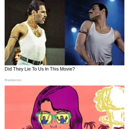
4
5
Image Credit :
Google
अल्ट्रॉझ
तुम्ही अल्ट्रॉझचे स्मार्ट, प्युअर, क्रिएटिव्ह किंवा अकंप्लिश्ड
मॉडेल घेण्याचा विचार करत असाल, तर तुमच्यासाठी एक
चांगली बातमी आहे. टाटा मोटर्स या प्रीमियम हॅचबॅकच्या
विशेष व्हेरिएंटवर ₹35,000 पर्यंतची बचत करण्याची संधी
देत आहे. या ऑफरमध्ये ₹15,000 चा ग्राहक डिस्काउंट
आणि ₹20,000 चा स्क्रॅपेज बोनस समाविष्ट आहे.