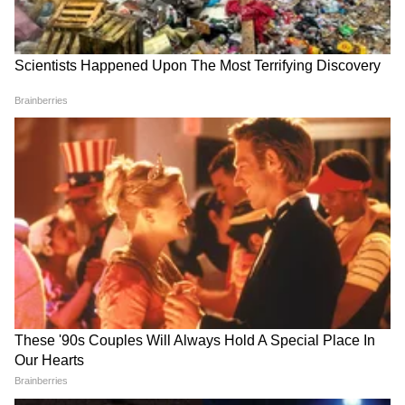
3
5
Image Credit :
Google
टाटा सफारीवर ₹45,000 पर्यंतची सूट
टाटा हॅरियरप्रमाणेच, सफारीवरही ₹45,000 पर्यंतची सूट
मिळत आहे. यामध्ये ₹10,000 च्या थेट डिस्काउंटचा
समावेश आहे. याशिवाय, ₹25,000 चा एक्सचेंज बोनस
आणि ₹35,000 पर्यंतचा स्क्रॅपेज डिस्काउंटही या ऑफरचा
भाग आहे.