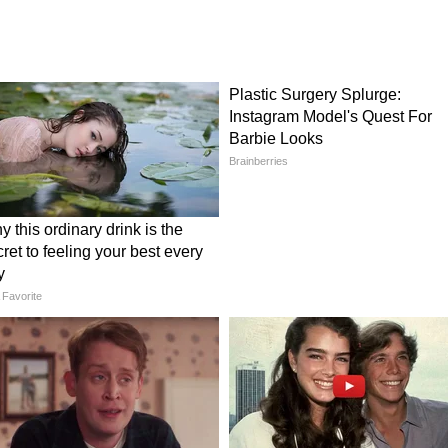
िझर
Mahindra EV Discount: गाड्यांवर
ric SUV
ऑफर्सचा पाऊस, मिळतोय 4
र धुमाकूळ
लाखांपर्यंत डिस्काउंट!