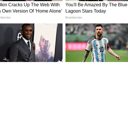
तम क्षमता
्ध आहे. 59 kWh क्षमतेची बॅटरी असलेलं मॉडेल एकदा पूर्ण
्यंत धावतं. तर, 79 kWh क्षमतेची मोठी बॅटरी असलेलं मॉडेल