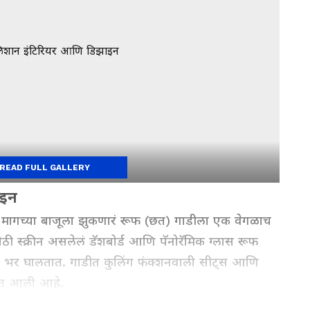
READ FULL GALLERY
ाइन
ागच्या बाजूला झुकणारं रूफ (छत) गाडीला एक वेगळाच
मोठी स्क्रीन असलेलं डॅशबोर्ड आणि पॅनोरॅमिक ग्लास रूफ
्ये भर घालतात. गाडीत कुलिंग फंक्शनवाली सीट्स आणि
्यात आली आहे.