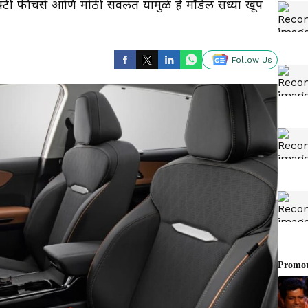
टी फीचर्स आणि मोठी सवलत यामुळे हे मॉडेल सध्या खूप
Follow Us