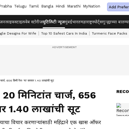
Prabha
Telugu
Tamil
Bangla
Hindi
Marathi
MyNation
Add Prefer
ंजन
लाइफस्टाइल
वेब स्टोरीज
यूटिलिटी न्यूज
मुंबई
भारत
महाराष्ट्र
स्पोर्ट्स
गुन्ह्याच्या बातम्य
ngle Designs For Wife
Top 10 Safest Cars In India
Turmeric Face Packs
ज, 656 किमी रेंज! 'या' कारवर 1.40 लाखांची सूट
RECO
20 मिनिटांत चार्ज, 656
रवर 1.40 लाखांची सूट
याचा विचार करणाऱ्यांसाठी महिंद्राने एक खास ऑफर