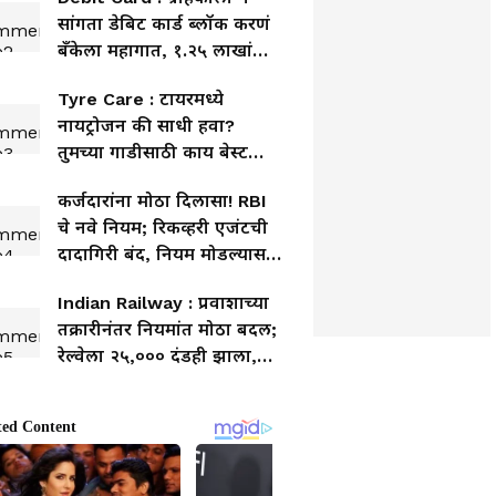
सांगता डेबिट कार्ड ब्लॉक करणं
बँकेला महागात, १.२५ लाखांचा
दंड
Tyre Care : टायरमध्ये
नायट्रोजन की साधी हवा?
तुमच्या गाडीसाठी काय बेस्ट
आहे?
कर्जदारांना मोठा दिलासा! RBI
चे नवे नियम; रिकव्हरी एजंटची
दादागिरी बंद, नियम मोडल्यास
भरपाई द्यावी लागणार
Indian Railway : प्रवाशाच्या
तक्रारीनंतर नियमांत मोठा बदल;
रेल्वेला २५,००० दंडही झाला,
प्रवाशांना काय फायदा?