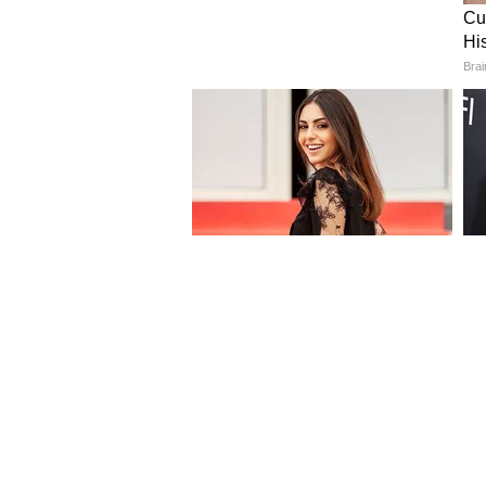
Image Credit :
Google
लांब पल्ल्याच्या प्रवासासाठी उत्
हे मॉडेल दोन बॅटरी पर्यायांमध्ये उपलब
चार्ज केल्यावर सुमारे 542 किलोमीटरपर