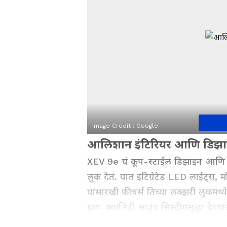
Image Credit :
Google
आलिशान इंटिरियर आणि डिझ
XEV 9e चं कूप-स्टाईल डिझाइन आणि म
लुक देतं. यात इंटिग्रेटेड LED लाईट्स, 
यांसारखी फीचर्स तिच्या लक्झरी लुकमध
हाय-क्वालिटी साउंड सिस्टीमसुद्धा देण