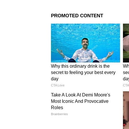
Related Articles
Mahindra XEV 9S चा ट
रिलीज, 7 Seater Elect
भारतीय बाजारपेठेत घालणा
3
5