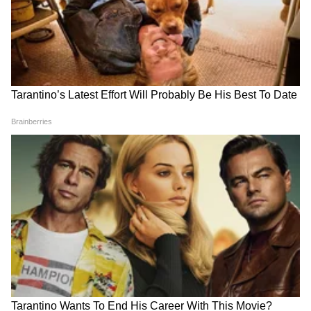
सेफ्टी फर्स्ट! हझार्ड लाइट्ससह नवी सुरक्षा
हिरो मोटोकॉर्पने रायडरच्या सुरक्षेसाठी यात जबरदस्त
अपडेट्स दिले आहेत. सुपर स्प्लेंडर सिरीजमध्ये
पहिल्यांदाच हझार्ड लाइट्स दिले आहेत. दाट धुक्यात किंवा
पावसात हे लाइट्स खूप उपयोगी पडतात. चांगल्या
ब्रेकिंगसाठी पुढच्या चाकाला डिस्क ब्रेक आणि हँडलबारवर
इंजिन किल स्विच दिला आहे. आरामदायी प्रवासासाठी
पुढच्या बाजूला टेलिस्कोपिक सस्पेन्शन आहे.
5
5
Image Credit :
Our Own