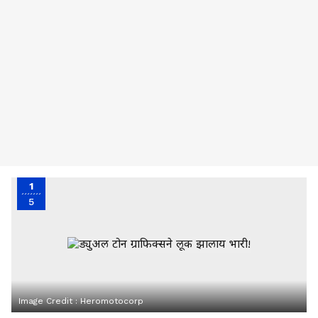
1
5
Image Credit :
Heromotocorp