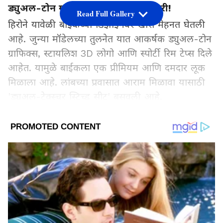
ड्युअल-टोन ग्राफिक्सने लूक झालाय भारी!
Read Full Gallery
हिरोने यावेळी बाईकच्या डिझाइनवर खास मेहनत घेतली
आहे. जुन्या मॉडेलच्या तुलनेत यात आकर्षक ड्युअल-टोन
ग्राफिक्स, स्टायलिश 3D लोगो आणि स्पोर्टी रिम टेप्स दिले
आहेत. यामुळे बाईकला एक प्रीमियम आणि दमदार लूक
मिळाला आहे. लांबच्या प्रवासात आराम मिळावा यासाठी
'ड्युअल-टेक्स्चर स्टिच्ड सीट' बसवली आहे.
Add Asianetnews Marathi as a Preferred
Source
2
5