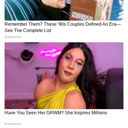
Image Credit :
Heromotocorp
मायलेज ऐकून थक्क व्हाल, लिटरला 72 किमी!
आजकाल बाईक घेताना प्रत्येकजण आधी मायलेज
विचारतो. या बाबतीत सुपर स्प्लेंडर XTEC 2.0 एकदम
'किंग' आहे. यात 124.7 सीसी क्षमतेचं सिंगल-सिलेंडर,
एअर-कूल्ड इंजिन आहे, जे 10.7 bhp पॉवर आणि 10.6
Nm टॉर्क निर्माण करतं. कंपनीचा दावा आहे की,
ॲडव्हान्स्ड प्रोग्राम्ड फ्युएल इंजेक्शन (APFI) आणि i3S
(आयडल स्टॉप-स्टार्ट) सिस्टिममुळे ही बाईक लिटरला
तब्बल 72 किलोमीटर मायलेज देते.