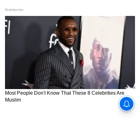
तुमच्या आवडत्या रंगात निवडा नवी हिरो बाईक
ही नवी बाईक एकूण पाच आकर्षक रंगांमध्ये उपलब्ध
आहे. यात ग्लॉसी ब्लॅक, कँडी ब्लेझिंग रेड, मॅट ॲक्सिस ग्रे,
मॅट नेक्सस ब्लू आणि मॅट चेस्टनट ब्राऊन या रंगांचा
समावेश आहे. देशभरातील हिरो मोटोकॉर्पच्या शोरूममध्ये
ही नवी XTEC 2.0 बाईक विक्रीसाठी तयार आहे. स्टाईल,
मायलेज आणि कमी बजेटमध्ये चांगली बाईक
शोधणाऱ्यांसाठी हा एक उत्तम पर्याय आहे.
ABOUT THE AUTHOR
Marathi Desk 1
MD
ऑटोमोबाईल