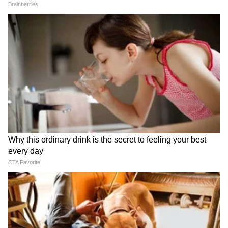
टेक्नॉलॉजीच्या बाबतीत ही बाईक नेक्स्ट लेव्हल आहे. यात
ब्लूटूथ कनेक्टिव्हिटीसह फुल्ली डिजिटल इन्स्ट्रुमेंट क्लस्टर
दिलं आहे. त्यामुळे प्रवासात तुमच्या फोनवर येणारे कॉल्स,
एसएमएस आणि मिस्ड कॉल अलर्ट्स थेट बाईकच्या
स्क्रीनवर दिसतात. इतकंच नाही, तर फोनची बॅटरी किती
आहे हेही समजतं. सोबतच रिअल-टाइम मायलेज इंडिकेटर
आणि USB टाइप-सी चार्जिंग पोर्टही दिला आहे.
4
5
Image Credit :
Our Own