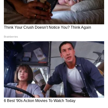
Related Articles
Bike Market: क्लचशिवाय बदला गिअर! होंडा NX500
भारतात दाखल, पाहा किंमत आणि फीचर्स
Hero ची ही स्वस्त बाईक ठरली सुपरहिट; कमी किंमत, 70
किमी प्रति लिटर मायलेज
3
5
Image Credit :
Our Own
फुल्ली डिजिटल स्क्रीन, आता बाईकवरच मिळतील
अलर्ट्स