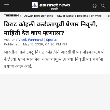
मराठी
TRENDING :
Jowar Roti Benefits
Silver Bangle Designs For Wife
To
विराट कोहली वर्ल्डकपपूर्वी घेणार निवृत्ती,
माहिती देत काय म्हणाला?
Author :
Vivek Panmand
|
Sports
Published :
May 15 2026, 04:20 PM IST
भारतीय क्रिकेटपटू विराट कोहलीने आरसीबीच्या पॉडकास्टमध्ये
केलेल्या एका भावनिक वक्तव्यामुळे त्याच्या निवृत्तीच्या चर्चांना
उधाण आले आहे.