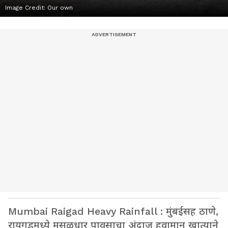
Image Credit:
Our own
Mumbai Raigad Heavy Rainfall : मुंबईसह ठाणे,
रायगडमध्ये मुसळधार पावसाचा अंदाज हवामान खात्याने