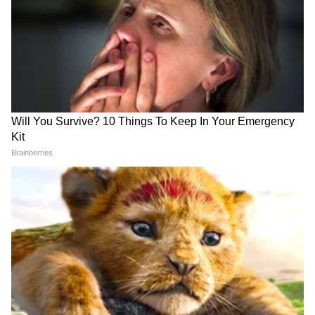
मुंबईच्या आजी-माजी महापौरांमध्ये
Bhandup News : भांडुपमध्ये
झाला वाद, रितू तावडे पेडणेकरांवर
रस्ता खचला, भल्यामोठ्या खड्ड्यात
गुन्हा दाखल करणार?
टेम्पो कोसळला; नागरिकांमध्ये भीतीचं
वातावरण
दरड, पूर स्थितीबाबत सतर्क राहण्याचं नागरिकांना
आवाहन
दरडप्रवण क्षेत्रात, ३९२ गावांमध्ये पालक अधिकारी
नेमण्यात आले आहेत. त्यांच्याकडून गावातील लोकांना
वेळोवेळी सूचना दिल्या जात आहेत. २२५ गावांमध्ये
ऑडिओ अलर्ट यंत्रणा कार्यरत करण्यात आली आहे.
मुसळधार पावसात एखाद्या दरडप्रवण क्षेत्रातील गावात दरड