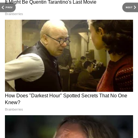
PREV
NEXT
RECOMMENDED STORIES
Related Articles
Monsoon Rains महाराष्ट्रात २ दिवसात पाऊस कुठे,
हवामान अंदाज
Mumbai Rain Update : मुंबईत मुसळधार, अत्यावश्यक
असेल तरच घराबाहेर पडण्याचं प्रशासनाचं आवाहन
Mumbai Rain Update : मुंबईत
मुंबईत पावसानं घातलं थैमान; दोन
मुसळधार, अत्यावश्यक असेल तरच
जणांचा दुर्दैवी अंत
घराबाहेर पडण्याचं प्रशासनाचं
आवाहन