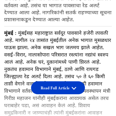
वर्तवला आहे. तसंच या भागात पावसाचा रेड अलर्ट
देण्यात आला आहे. नागरिकांनी सतर्क राहण्याच्या सूचना
प्रशासनाकडून देण्यात आल्या आहेत.
मुंबई
: मुंबईसह महाराष्ट्रात सर्वदूर पावसाने हजेरी लावली
आहे. मागील २४ तासांत मुंबईतील अनेक भागात मुसळधार
पाऊस झाला. अनेक सखल भाग जलमय झाले आहेत.
वसई-विरार, नालासोपारा परिसरात रस्त्यांना नद्यांचं स्वरुप
आलं आहे. अनेक घरं, दुकानांमध्ये पाणी शिरलं आहे.
नुकतंच हवामान विभागाने मुंबई, ठाणे आणि रायगड
जिल्ह्याला रेड अलर्ट दिला आहे. तसंच ५० ते ६० किमी
ताशी वेगाने वादळी वारे वाहण्याची शक्यताही हवामान
Read Full Article
विभागाने वर्तवली आहे. दुसरीकडे आपत्ती व्यवस्थापन मंत्री
गिरीश महाजन यांनीही मुंबईकरांना आवश्यक असेल तरच
घराबाहेर पडा, असं आवाहन केलं आहे. शिवाय
समुद्रकिनारी न जाण्याचंही त्यांनी मुंबईकरांना आवाहन