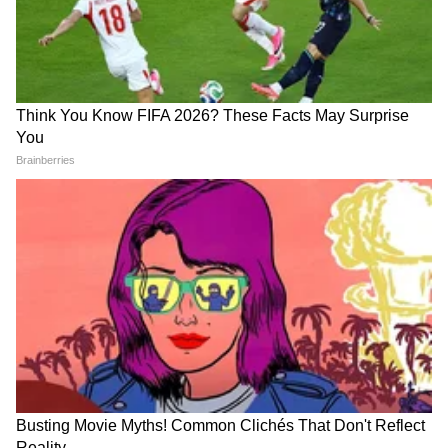
Related Articles
उद्धव ठाकरेंचा आजपासून विदर्भ दौरा, फुटीर खासदार संजय
देशमुखांच्या मतदारसंघात पहिली सभा
6 खासदार गेले, यावर किशोरी पेडणेकर सहज बोलून गेल्या |
ShivSena | UBT | Anniversary
उद्धव ठाकरेंची उद्या हिंगोलीत सभा
RECOMMENDED STORIES
यवतमाळमधील कार्यकर्त्यांना संबोधित केल्यानंतर उद्धव
ठाकरे उद्या (28 जून) हिंगोलीत दुसरी सभा घेणार आहेत.