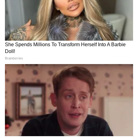
गणेशोत्सवासाठी विशेष रेल्वेगाड्यांचे
घाटमाथ्यांना ऑरेंज अलर्ट, अनेक
वेळापत्रक जाहीर
जिल्ह्यांत मुसळधार सरी
LATEST VIDEOS
गुंगी गुडियावर अमृता फडणवीस यांची प्रतिक्रिया
| Amruta Fadanvis on Gungi Gudiya at
Pune
तुकाराम मुंढे: अनालॉग पनीरवर बंदी | FDA |
Paneer Ban | Maharashtra | tukaram
mundhe