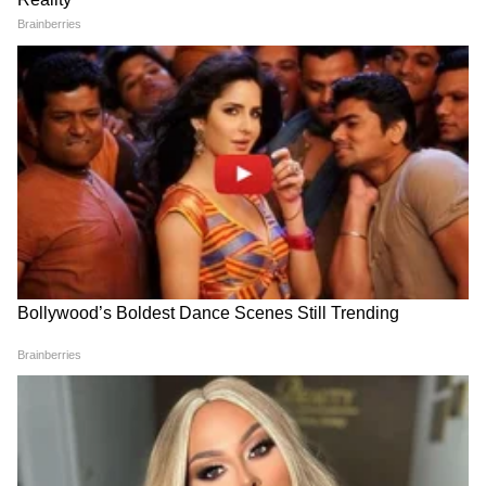
खासदार नागेश पाटील अष्टीकर यांच्या मतदारसंघात सभा
आयोजित करणार आहे. यावेळी मदतरासंघातील
कार्यकर्त्यांना उद्धव ठाकरे मार्गदर्शन करणार आहेत.
आजच्या यवतमाळमधील सभेनंतर उद्या हिंगोलीत उद्धव
ठाकरे काय बोलणार याकडे आता सर्वांचे लक्ष लागून
राहिले आहे.
Rain Update : महाराष्ट्रासह
Amravati Airport :
देशातील अनेक राज्यांत मुसळधार
विमानतळावर १० फुटी अजगर,
पावसाचा इशारा; IMD चा अलर्ट
प्रवाशांची उडाली धांदल; रेस्क्यूचा
थरार Video
Ganpati Special Trains :
Maharashtra Rain Update :
चाकरमान्यांसाठी मोठी खुशखबर!
महाराष्ट्रात पावसाचा जोर वाढला;