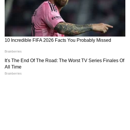
गणेशोत्सवासाठी विशेष रेल्वेगाड्यांचे
घाटमाथ्यांना ऑरेंज अलर्ट, अनेक
वेळापत्रक जाहीर
जिल्ह्यांत मुसळधार सरी
LATEST VIDEOS
केतन अगरवाल हा 24 वर्षाचा युवक होता, सियाच्या प्रेम
प्रकरणात त्याचा नाहक बळी गेल्याने या प्रकरणाची अधिक
गुंगी गुडियावर अमृता फडणवीस यांची प्रतिक्रिया
चर्चा होत आहे.
| Amruta Fadanvis on Gungi Gudiya at
Pune
तुकाराम मुंढे: अनालॉग पनीरवर बंदी | FDA |
Paneer Ban | Maharashtra | tukaram
mundhe