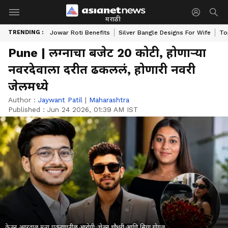
मराठी
TRENDING :
Jowar Roti Benefits
Silver Bangle Designs For Wife
To
Pune | लग्नाचा बजेट 20 कोटी, होणाऱ्या
नवरदेवाला दरीत ढकललं, होणारी नवरी
जेलमध्ये
Author :
Jaywant Patil
|
Maharashtra
Published :
Jun 24 2026, 01:39 AM IST
केतन अगरवाल मृत्यू प्रकरणातील आरोपी, चेतन चौधरी आणि सिया गोयल