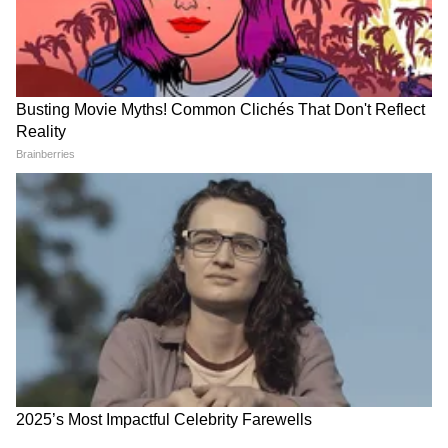
सिया अग्रवाल हिची इन्स्टाग्रामवर पोस्ट
मात्र सिया हिने केतन अग्रवालच्या मृत्यूनंतर पोस्ट केली
आहे, ती पोस्ट अशी आहे, जणू त्याचा मृत्यू अपघातीच
झाला. सिया इन्स्टावर लिहिते, माझ्या वाढदिवशीच तू मला
सोडून गेला, लग्न काही महिन्यांवर असताना तू सोडून
गेला. हे माझ्या समजण्यापलीकडे आहे. मी सुद्धा काही
स्वप्न पाहिली होती, आता काही प्रश्नांची उत्तरं मला कधीच
मिळणार नाहीत. तू मला सोडून गेलास, मी तुझ्यावर
कितीतरी प्रेम करत होते, तुझ्या आत्म्यास शांती मिळो.
सिया गोयल हिने ही पोस्ट का केली असावी
RECOMMENDED STORIES