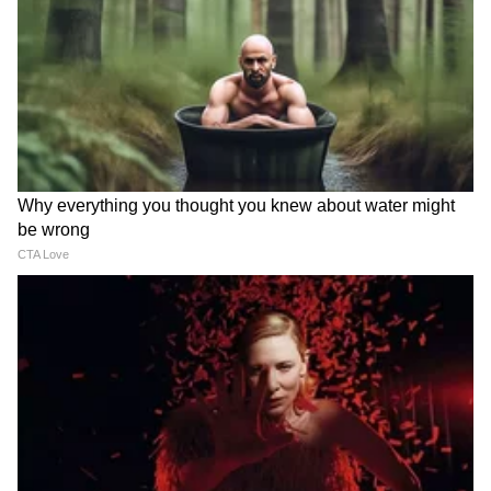
सुप्रिया सुळे यांनी ऐकवला शेर, म्हणाल्या कुछ तो
| chagan bhujbal | share by supriya
sule