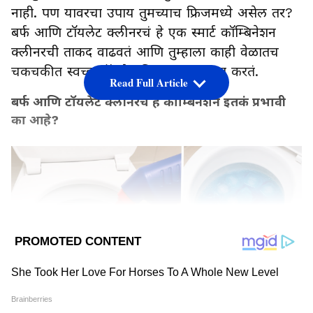
नाही. पण यावरचा उपाय तुमच्याच फ्रिजमध्ये असेल तर?
बर्फ आणि टॉयलेट क्लीनरचं हे एक स्मार्ट कॉम्बिनेशन
क्लीनरची ताकद वाढवतं आणि तुम्हाला काही वेळातच
चकचकीत स्वच्छ टॉयलेट मिळवण्यास मदत करतं.
Read Full Article
बर्फ आणि टॉयलेट क्लीनरचं हे कॉम्बिनेशन इतकं प्रभावी
का आहे?
LATEST VIDEOS