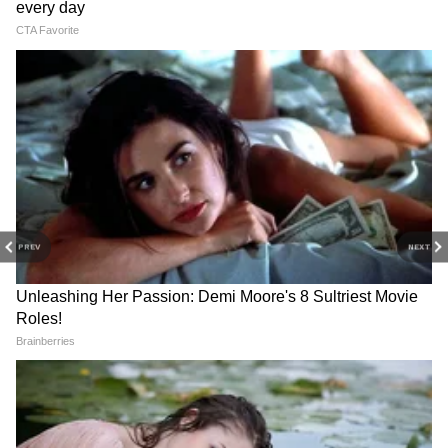
PREV
NEXT
Related Articles
Positive Energy Plants : घरातली निगेटिव्हिटी
घालवून गुड व्हायब्स आणणारी ६ झाडं!
Salary Day : पगार झाल्यावर या ३ चुका टाळा, नाहीतर
लक्ष्मी कायमची रुसून जाईल!