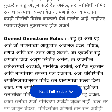
कुंडलीत राहू अशुभ फळं देत असेल, तर ज्योतिषी गोमेद
रत्न घालण्याचा सल्ला देतात. पण हे रत्न वापरताना
काही गोष्टींची विशेष काळजी घेणं गरजेचं आहे, नाहीतर
फायद्याऐवजी नुकसानच होऊ शकतं.
Gomed Gemstone Rules : :
राहू हा असा ग्रह
आहे जो माणसाच्या आयुष्यात अचानक बदल, गोंधळ,
तणाव आणि चढ-उतार आणू शकतो. जर कुंडलीत राहू
कमजोर किंवा अशुभ स्थितीत असेल, तर व्यक्तीला
करिअरमध्ये अडथळे, मानसिक अशांती, आर्थिक नुकसान
आणि नात्यांमध्ये समस्या येऊ शकतात. अशा परिस्थितीत
ज्योतिषशास्त्रानुसार गोमेद रत्न घालण्याचा सल्ला दिला
जातो. पण ज्योतिषाच्या सल्ल्याशिवाय किंवा चुकीच्या
Read Full Article
रत्नांसोबत गोमेद घातल्यास ते खूप महागात पडू शकतं.
काही रत्नांची ऊर्जा गोमेदच्या ऊर्जेशी जुळत नाही. चला तर
मग जाणून घेऊया, गोमेदसोबत कोणती तीन रत्नं कधीही