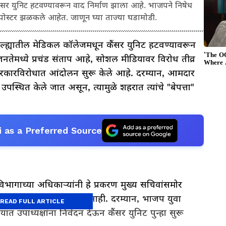
ंसर युनिट हटवण्यावरून वाद निर्माण झाला आहे. भाजपने निषेध
 पोस्टर झळकले आहेत. जाणून घ्या ताज्या घडामोडी.
ल्ह्यातील मेडिकल कॉलेजमधून कैंसर युनिट हटवण्यावरून
 जनतेमध्ये प्रचंड संताप आहे, सोशल मीडियावर विरोध तीव्र
सरकारविरोधात आंदोलन सुरू केले आहे. दरम्यान, आमदार
्न उपस्थित केले जात असून, त्यामुळे शहरात त्यांचे "बेपत्ता"
 as a Preferred Source
भागाच्या अधिकाऱ्यांनी हे प्रकरण मुख्य सचिवांसमोर
तिम निर्णय घेण्यात आलेला नाही. दरम्यान, भाजप युवा
READ FULL ARTICLE
ालयात उपाध्यक्षांना निवेदन देऊन कैंसर युनिट पुन्हा सुरू