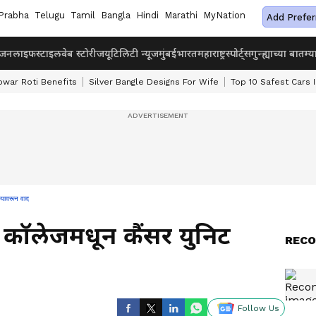
Prabha
Telugu
Tamil
Bangla
Hindi
Marathi
MyNation
Add Prefer
ंजन
लाइफस्टाइल
वेब स्टोरीज
यूटिलिटी न्यूज
मुंबई
भारत
महाराष्ट्र
स्पोर्ट्स
गुन्ह्याच्या बातम्य
owar Roti Benefits
Silver Bangle Designs For Wife
Top 10 Safest Cars I
यावरून वाद
कॉलेजमधून कैंसर युनिट
RECO
Follow Us