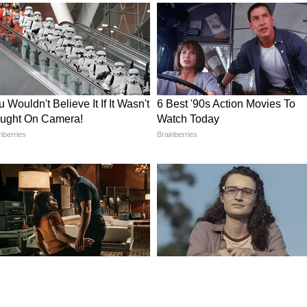
िवेदन
चा निषेध करत मुख्यमंत्र्यांच्या नावे निवेदन दिले आहे.
की, हे मेडिकल कॉलेज सतनासाठी एक महत्त्वाची आरोग्य
वर अन्याय आहे. तर, भाजपचे सरचिटणीस ऋषभ सिंह
ष्ठ नेत्यांशी चर्चा करतील आणि सरकारकडे ते पुन्हा सुरू
गाची निष्काळजीपणा?
धून कैंसर युनिट हटवण्याचे कारण डीपीआर (डिटेल्ड प्रोजेक्ट
ात आहे. तसेच, आरोग्य विभागाच्या आयुक्तांनीही हा गंभीर
ळे कैंसर युनिटला मान्यता मिळाली नाही. आता जेव्हा जनता
ेव्हा आरोग्य विभागाचे उच्च अधिकारी यावर मौन बाळगून