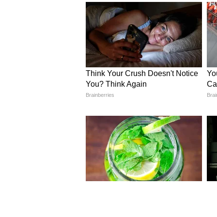
भाजपचे आंदोलन, मुख्यमंत्र्यांना न
भाजप कार्यकर्त्यांनी कैंसर युनिट हटवण्या
भाजप उपाध्यक्ष विजय तिवारी म्हणाले 
सुविधा होती, जी हटवणे म्हणजे जनते
म्हणाले की, ते या प्रकरणी पक्षाच्या वरि
करण्याची मागणी करतील.
डीपीआरची चूक की आरोग्य विभा
सूत्रांच्या माहितीनुसार, मेडिकल कॉलेजम
रिपोर्ट)मधील चूक असल्याचे सांगितले ज
मुद्दा वेळीच लक्षात घेतला नाही, ज्यामु
आणि नेत्यांनी विरोध सुरू केला आहे, त
आहेत.
कैंसर युनिट पुन्हा मिळेल का?