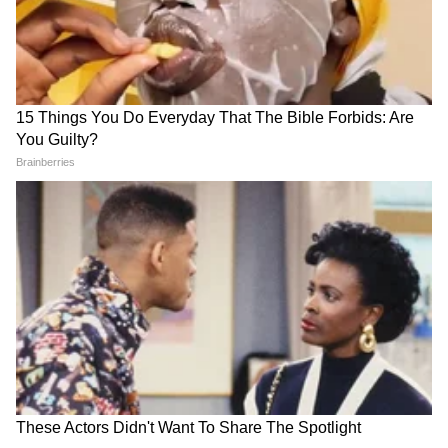
गुंगी गुडियावर अमृता फडणवीस यांची प्रतिक्रिया
| Amruta Fadanvis on Gungi Gudiya at
Pune
तुकाराम मुंढे: अनालॉग पनीरवर बंदी | FDA |
Paneer Ban | Maharashtra | tukaram
mundhe