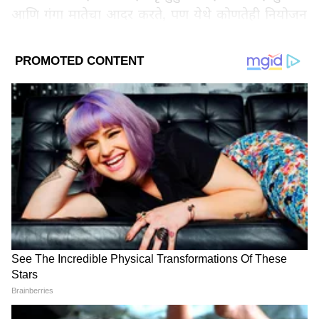
आणि गंगा मातेचा आदर करते, पण येथे कोणतेही नियोजन
नाही. किती लोकांचे मृतदेह सापडले?
LATEST VIDEOS
त्यांनी भाजप सरकारवर हल्ला चढवत म्हटले की,
व्हीआयपी लोकांसाठी १ लाख रुपये देऊन तंबूची सुविधा
आहे, पण गरिबांसाठी काहीही व्यवस्था नाही. मोठ्या गर्दीत
भगदड होऊ शकते, पण व्यवस्था असायला हवी. भाजप
सरकारने नेमके काय नियोजन केले?
ABOUT THE AUTHOR
Rohan Salodkar
RS
रोहन सालोडकर। मीडिया में 13 साल से ज्यादा का अनुभव। 2019 से
एशियानेट न्यूज हिंदी में कार्यरत हैं। करियर की शुरुआत इन्होंने लोकमत
न्यूज़ पेपर, मुंबई से की। दैनिक भास्कर, भोपाल में भी ये सेवाएं दे चुके हैं,