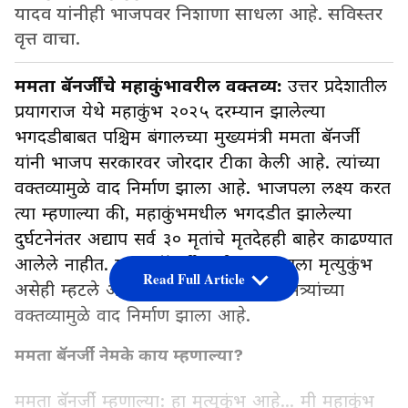
यादव यांनीही भाजपवर निशाणा साधला आहे. सविस्तर
वृत्त वाचा.
ममता बॅनर्जींचे महाकुंभावरील वक्तव्य:
उत्तर प्रदेशातील
प्रयागराज येथे महाकुंभ २०२५ दरम्यान झालेल्या
भगदडीबाबत पश्चिम बंगालच्या मुख्यमंत्री ममता बॅनर्जी
यांनी भाजप सरकारवर जोरदार टीका केली आहे. त्यांच्या
वक्तव्यामुळे वाद निर्माण झाला आहे. भाजपला लक्ष्य करत
त्या म्हणाल्या की, महाकुंभमधील भगदडीत झालेल्या
दुर्घटनेनंतर अद्याप सर्व ३० मृतांचे मृतदेहही बाहेर काढण्यात
आलेले नाहीत. ममता बॅनर्जी यांनी महाकुंभाला मृत्युकुंभ
Read Full Article
असेही म्हटले आहे. पश्चिम बंगालच्या मुख्यमंत्र्यांच्या
वक्तव्यामुळे वाद निर्माण झाला आहे.
ममता बॅनर्जी नेमके काय म्हणाल्या?
ममता बॅनर्जी म्हणाल्या: हा मृत्युकुंभ आहे... मी महाकुंभ