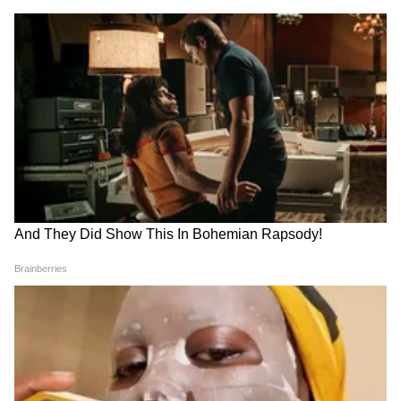
Petrol-Diesel Price Today :
Rain Update : महाराष्ट्रासह
पेट्रोल-डिझेलचे दर आजही स्थिर;
देशातील अनेक राज्यांत मुसळधार
दिल्ली-मुंबईसह प्रमुख शहरातील
पावसाचा इशारा; IMD चा अलर्ट
इंधनाच्या किंमती घ्या जाणून
Handloom Day : 'हातमागाचे
Jal Jeevan Mission: केंद्राकडून
कपडे घालून GRWM व्हिडीओ
राज्यांना ६,१५० कोटींचा निधी;
बनवा'; पंतप्रधान मोदींचं तरुणांना
महाराष्ट्राच्या वाट्याला किती आले?
आवाहन
LATEST VIDEOS