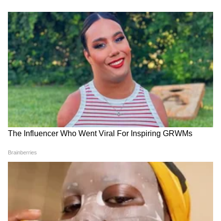
अगदी मुक्त आणि मनमोकळ्या गप्पा करत ही मुलाखत
पार पडली आहे. एखाद्या प्रसिद्ध भूमिकेनंतर कलाकाराची
पुढचं आयुष्य कसं असावं, किंवा तो कोणत्या दृष्टीकोनातून
या जगाकडे पाहतोय, हे तानाजीच्या भूमिकेतून स्पष्ट झालं
आहे.