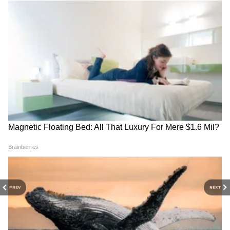
आहेत. ते राजकीय आणि महाराष्ट्रातील घडामोडींचं वार्तांकन करतात. त्यांनी
रानडे इन्स्टिट्युट येथून पत्रकारितेचे पदव्युत्तर शिक्षण पूर्ण केलं आहे. विवेक
यांनी अर्थसाक्षर. कॉम येथे संपादक, तसेच दैनिक सकाळ येथे उपसंपादक
गुन्हेगारीच्या बातम्या
म्हणून काम पाहिलं आहे.
Follow Us
PREV
NEXT