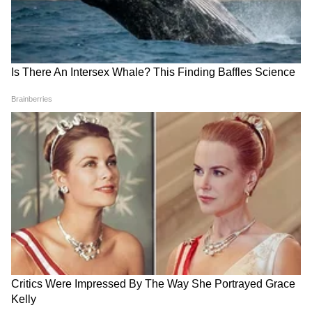
Related Articles
Mumbai : महापौरांसमोर मॅनहोलमध्ये पडलेल्या
मुकादमाची चौकशी होणार
पांढरे पट्टे । हा वाद राजकीय, यात पडू नका - राज ठाकरे
RECOMMENDED STORIES