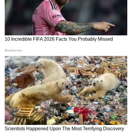
त्याला संपवलं
झाली भावुक
LATEST VIDEOS
गुंगी गुडियावर अमृता फडणवीस यांची प्रतिक्रिया
| Amruta Fadanvis on Gungi Gudiya at
Pune
तुकाराम मुंढे: अनालॉग पनीरवर बंदी | FDA |
Paneer Ban | Maharashtra | tukaram
mundhe