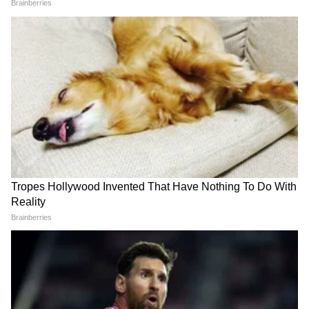
Pune Crime: अल्पवयीन आरोपींना
Cricketer Suicide: टीममध्ये
गाडीच्या बोनेटला बांधून धिंड,
निवड झाली नाही, नागपूरच्या 17
वादग्रस्त व्हिडिओनंतर पोलीस
वर्षीय महिला क्रिकेटरची आत्महत्या
निरीक्षकांची बदली
Crime : ब्रॉयफ्रेन्डशी बोलताना 3
एक महिन्यापासून माझ्या भावाचं हसू
वर्षाचा मुलगा रडत होता, आईने
पाहिलं नाही, केतन अग्रवालची बहीण