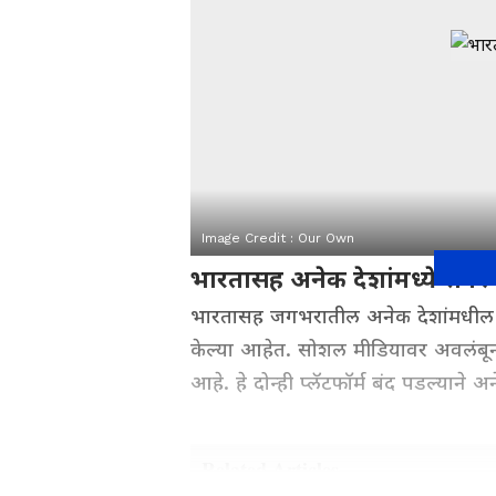
Image Credit :
Our Own
भारतासह अनेक देशांमध्ये समस्
भारतासह जगभरातील अनेक देशांमधील फेसब
केल्या आहेत. सोशल मीडियावर अवलंबून
आहे. हे दोन्ही प्लॅटफॉर्म बंद पडल्याने
Related Articles