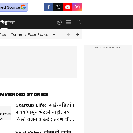
red Source
ा
विश्व
गेम्स
Tips
Turmeric Face Packs
Home Cleaning Tips
Maharashtra Weather
MMENDED STORIES
Startup Life: 'आई-वडिलांना
२ वर्षांपासून भेटलो नाही, २०
किलो वजन वाढलं'; तरुणाची
व्यथा व्हायरल
Viral Video: चीनमध्ये वर्गात