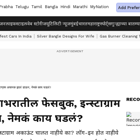
Prabha
Telugu
Tamil
Bangla
Hindi
Marathi
MyNation
Add Prefer
ंजन
लाइफस्टाइल
वेब स्टोरीज
यूटिलिटी न्यूज
मुंबई
भारत
महाराष्ट्र
स्पोर्ट्स
गुन्ह्याच्या बातम्य
fest Cars In India
Silver Bangle Designs For Wife
Gas Burner Cleaning 
्राम अचानक झालं डाऊन, नेमकं काय घडलं?
RECO
ातील फेसबुक, इन्स्टाग्राम
 नेमकं काय घडलं?
स्टाग्राम अकाऊंट चालत नाहीये का? लॉग-इन होत नाहीये