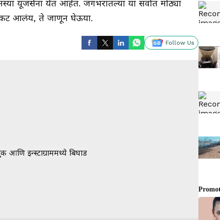
या यूजर्सना येत आहेत. जगभरातल्या या सर्वात मोठ्या
ंकट आलंय, ते जाणून घेऊया.
Follow Us