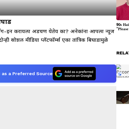
बिघाड
मवर लॉग-इन करायला अडचण येतेय का? अनेकांना आपला न्यूज
न्ही सोशल मीडिया प्लॅटफॉर्म्स एका तांत्रिक बिघाडामुळे
RELA
 as a Preferred Source