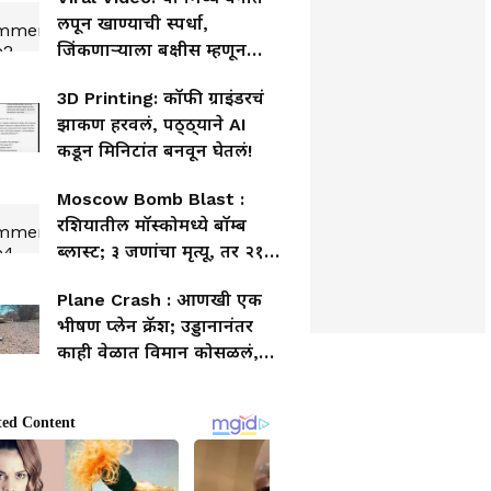
लपून खाण्याची स्पर्धा,
जिंकणाऱ्याला बक्षीस म्हणून
चक्क सोन्याचा तांदूळ!
3D Printing: कॉफी ग्राइंडरचं
झाकण हरवलं, पठ्ठ्याने AI
कडून मिनिटांत बनवून घेतलं!
Moscow Bomb Blast :
रशियातील मॉस्कोमध्ये बॉम्ब
ब्लास्ट; ३ जणांचा मृत्यू, तर २१
जखमी
Plane Crash : आणखी एक
भीषण प्लेन क्रॅश; उड्डानानंतर
काही वेळात विमान कोसळलं,
१३ जणांचा मृत्यू, Video समोर