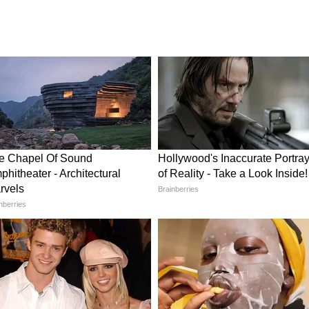
इन्स्टा,
Ray-Ban Meta Gen 2 स्मार्ट गॉगल
े मोजावे
भारतात लाँच, डोळ्यांनी करता येणार
UPI पेमेंट