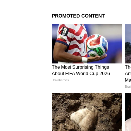
Meta Subscription: आता 
फेसबुक, व्हॉट्सअ‍ॅपसाठी पैस
लागणार?
3
5