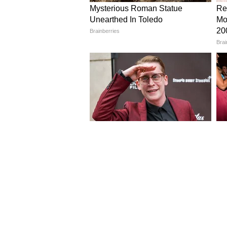
Image Credit :
Google
डाउन डिटेक्टरचा रिपोर्ट
फेसबुक आणि इन्स्टाग्राम डाऊन असल्याच्
आहे. भारतातील युजर्सनी संध्याकाळी 7 व
केली. अनेक युजर्सनी 'X' (पूर्वीचे ट्व