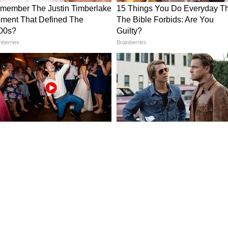
या वृत्ताला 'डाउन डिटेक्टर' या वेबसाईटने दुजोरा दिला
ाजल्यापासून या समस्येबद्दल तक्रार करण्यास सुरुवात
िटर) वर आपला संताप व्यक्त केला आहे.