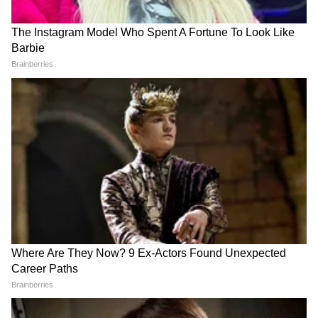
Image Credit :
AI Generated
आताच युझरनेम का रिझर्व्ह करावं?
जगभरात ३ अब्जाहून अधिक लोक WhatsApp
वापरतात, त्यामुळे एकसारखी नावं अनेकांची असू शकतात.
तुमचं आवडतं किंवा तुमचं स्वतःचं नाव दुसरं कोणी
घेण्याआधीच, ते लवकरात लवकर बुक करण्याची संधी
WhatsApp देत आहे. जर तुम्हाला हवं असलेलं नाव
मिळालं नाही, तर WhatsApp मधील 'युझरनेम जनरेटर'
(Username Generator) तुम्हाला नवीन नावांचे
पर्याय सुचवेल.**क्रिएटर्स आणि कंपन्यांसाठी खास
सोय**डिजिटल क्रिएटर्स (Creators), छोटे व्यावसायिक