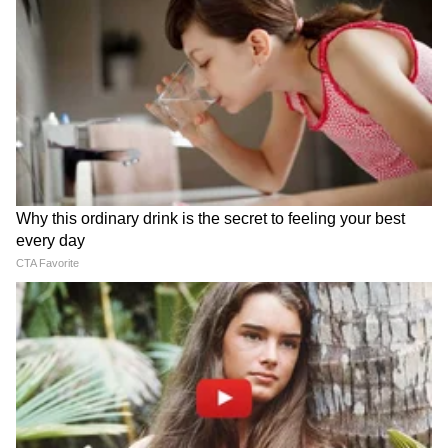
आणि संस्थांना त्यांच्या ब्रँडचं नाव जपण्यासाठी, फेसबुक
(Facebook) किंवा इन्स्टाग्रामवरील (Instagram)
युझरनेमच WhatsApp वरही रजिस्टर करण्याची विशेष
सुविधा दिली आहे.
4
5
Image Credit :
Chatgpt
तुमचं WhatsApp युझरनेम कसं रिझर्व्ह कराल?
तुमचं युझरनेम रजिस्टर करणं खूप सोपं आहे. त्यासाठी
खालील सोप्या स्टेप्स फॉलो करा: **१. ॲप अपडेट करा