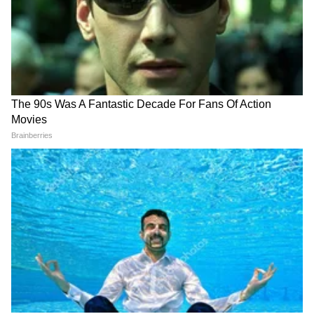
करताना तुमचा नंबर दिसणार नाही, फक्त युझरनेम दिसेल.
यामुळे WhatsApp मधील एक मोठी प्रायव्हसीची
(Privacy) समस्या दूर झाली आहे.
Add Asianetnews Marathi as a Preferred
Source
2
5
Image Credit :
Gemini
अतिरिक्त सुरक्षा फीचर्स