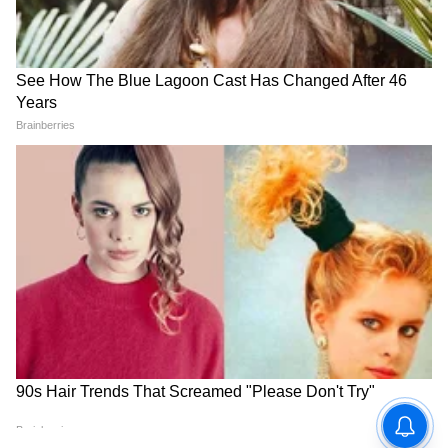
(Update App):** सर्वात आधी गुगल प्ले स्टोअर
(Google Play Store) किंवा ॲपल ॲप स्टोअरवर
(Apple App Store) जाऊन WhatsApp ॲप लेटेस्ट
व्हर्जनवर अपडेट करा. **२. सेटिंग्समध्ये जा
(Settings):** WhatsApp उघडून, उजव्या
कोपऱ्यातील तीन डॉट्सवर क्लिक करून 'सेटिंग्स'
(Settings) मध्ये जा. **३. अकाउंट सेटिंग्स
(Account):** सेटिंग्स पेजवर 'अकाउंट' (Account)
या ऑप्शनवर क्लिक करा. **४. युझरनेम रजिस्टर करा
(Username):** तिथे दिसणाऱ्या 'युझरनेम'
(Username) या नवीन ऑप्शनवर क्लिक करा आणि
तुम्हाला हवं असलेलं युनिक नाव टाईप करून सेव्ह करा.
5
5