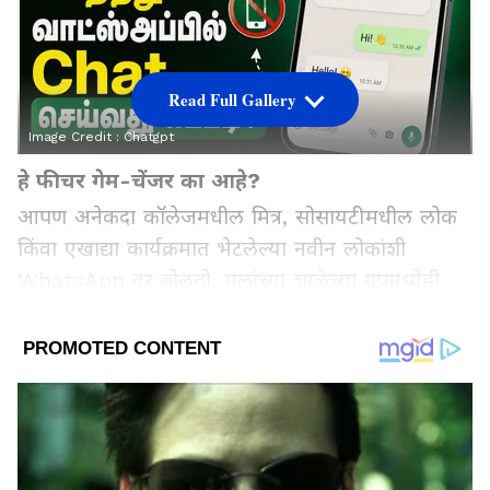
Read Full Gallery
Image Credit :
Chatgpt
हे फीचर गेम-चेंजर का आहे?
आपण अनेकदा कॉलेजमधील मित्र, सोसायटीमधील लोक
किंवा एखाद्या कार्यक्रमात भेटलेल्या नवीन लोकांशी
WhatsApp वर बोलतो. मुलांच्या शाळेच्या ग्रुपमध्येही
आपला नंबर नकळतपणे अनेकांपर्यंत पोहोचतो. आपला
मोबाईल नंबर बँक खात्यांपासून अनेक खासगी गोष्टींशी
जोडलेला असतो, त्यामुळे तो अनोळखी लोकांना देण्यास
अनेकजण कचरतात. पण आता ही चिंता मिटली आहे!
तुम्ही हे युझरनेम फीचर चालू केल्यावर, नवीन लोकांना
किंवा बिझनेस अकाऊंट्सना (Businesses) मेसेज