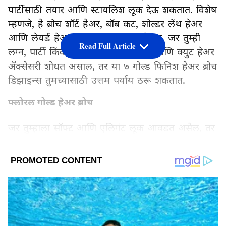
पार्टीसाठी तयार आणि स्टायलिश लूक देऊ शकतात. विशेष
म्हणजे, हे ब्रोच शॉर्ट हेअर, बॉब कट, शोल्डर लेंथ हेअर
आणि लेयर्ड हेअरवरही सहज लावता येतात. जर तुम्ही
Read Full Article
लग्न, पार्टी किंवा सणांसाठी एखादी ट्रेंडी आणि क्युट हेअर
ॲक्सेसरी शोधत असाल, तर या ७ गोल्ड फिनिश हेअर ब्रोच
डिझाइन्स तुमच्यासाठी उत्तम पर्याय ठरू शकतात.
फ्लोरल गोल्ड हेअर ब्रोच
जर तुम्हाला सॉफ्ट आणि एलिगंट लूक आवडत असेल, तर
फ्लोरल डिझाइनचा गोल्ड फिनिश हेअर ब्रोच छान दिसू
शकतो. लहान फुलांची ही डिझाइन साईड पिन हेअरस्टाईल
LATEST VIDEOS
किंवा हाफ क्लचर हेअरवर खूप सुंदर दिसेल.
लग्नसमारंभात पाहुणे म्हणून जाताना हा एक चांगला पर्याय
असू शकतो.