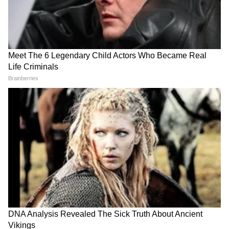
असेल, तर स्टोन डिटेल असलेला हेअर ब्रोच ट्राय करू
शकता. लहान चमकदार खडे शॉर्ट हेअरस्टाईलला झटपट
स्टायलिश बनवू शकतात.
विंटेज गोल्ड हेअर ब्रोच
जर तुम्हाला युनिक आणि हटके डिझाइन हवी असेल, तर
विंटेज स्टाईलचा गोल्ड फिनिश हेअर ब्रोच शानदार दिसू
शकतो. हा ब्रोच वेस्टर्न ड्रेस आणि एथनिक आऊटफिट या
दोन्हींसोबत क्लासी लूक देऊ शकतो.