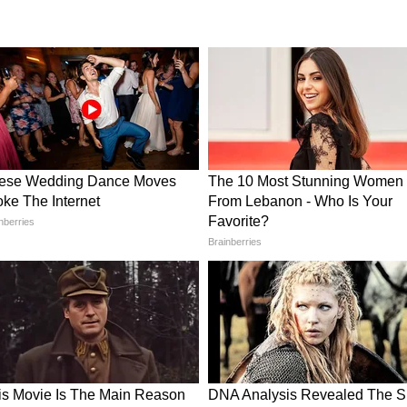
ईकवर थेट
Bajaj Dominar 250: ही बाईक
5 मोफत
घेण्याआधी 'या' गोष्टी नक्की जाणून
घ्या!