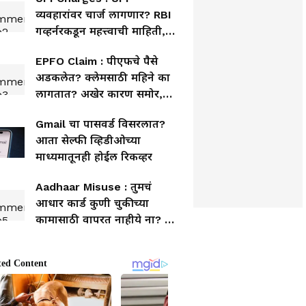
व्यवहारांवर चार्ज लागणार? RBI
गव्हर्नरकडून महत्त्वाची माहिती,
सर्वसामान्यांवर काय परिणाम?
EPFO Claim : पीएफचे पैसे
अडकलेत? क्लेमसाठी महिने का
लागतात? अखेर कारण समोर,
तुमचंही डोकं फिरेल
Gmail चा पासवर्ड विसरलात?
आता सेल्फी व्हिडीओच्या
माध्यमातूनही होईल रिकव्हर
Aadhaar Misuse : तुमचं
आधार कार्ड कुणी चुकीच्या
कामासाठी वापरत नाहीये ना? २
मिनिटांत घरी बसून तपासा