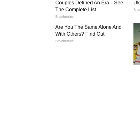
Image Credit :
Asianet News
भारतीय क्रूझर बाईक
अवेंजर स्ट्रीट 220 मध्ये जुनं आणि वि
वापरण्यात आलं आहे. हे शक्तिशाली इंज
५-स्पीड गिअरबॉक्सद्वारे ही पॉवर मागच्