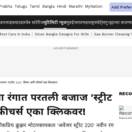
Prabha
Telugu
Tamil
Bangla
Hindi
Marathi
MyNation
Add Prefer
ंजन
लाइफस्टाइल
वेब स्टोरीज
यूटिलिटी न्यूज
मुंबई
भारत
महाराष्ट्र
स्पोर्ट्स
गुन्ह्याच्या बातम्य
fest Cars In India
Silver Bangle Designs For Wife
Gas Burner Cleaning 
ाज 'स्ट्रीट 220', किंमत आणि फीचर्स एका क्लिकवर!
RECO
 रंगात परतली बजाज 'स्ट्रीट
ीचर्स एका क्लिकवर!
िय क्रूझर मोटारसायकल 'अवेंजर स्ट्रीट 220' नवीन रंग