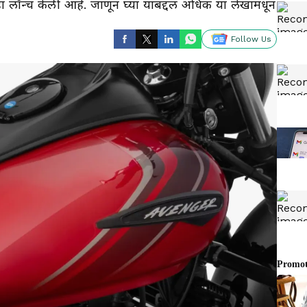
 लॉन्च केली आहे. जाणून घ्या याबद्दल अधिक या लेखामधून
Follow Us