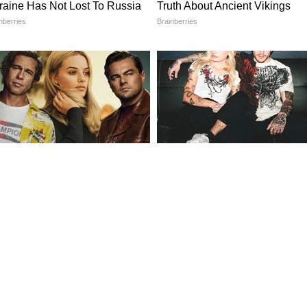
श्वासार्ह 220cc एअर-ऑइल कूल्ड, सिंगल-सिलेंडर इंजिन
िन 19 हॉर्सपॉवर आणि 17 न्यूटन-मीटर टॉर्क जनरेट करतं.
या चाकापर्यंत पोहोचवली जाते.