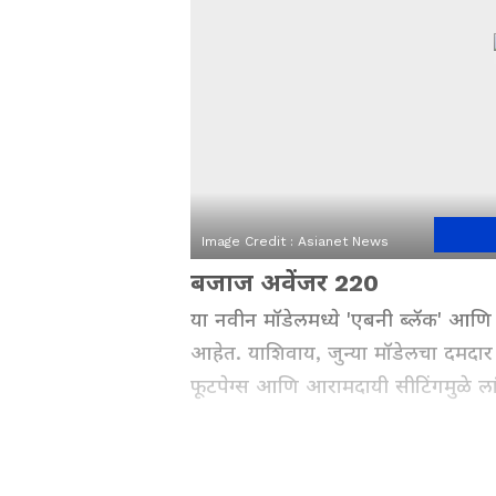
Image Credit :
Asianet News
बजाज अवेंजर 220
या नवीन मॉडेलमध्ये 'एबनी ब्लॅक' आणि
आहेत. याशिवाय, जुन्या मॉडेलचा दमदार 
फूटपेग्स आणि आरामदायी सीटिंगमुळे ला
Related Articles