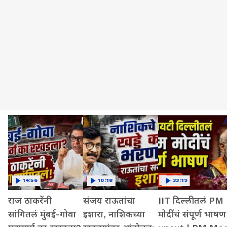
14:56
10:18
33:19
राज ठाकरेंनी
संजय राऊतांचा
IIT दिल्लीतलं PM
सांगितलं मुंबई-गोवा
इशारा, नाशिकच्या
मोदींचं संपूर्ण भाषण