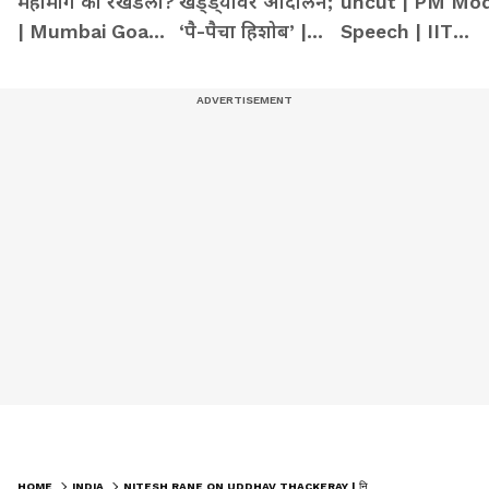
महामार्ग का रखडला?
खड्ड्यांवर आंदोलन;
uncut | PM Mod
| Mumbai Goa
‘पै-पैचा हिशोब’ |
Speech | IIT
Highway |
Nashik |
Delhi
Konkan | Nitin
Fadnavis |
Gadkari
Kumbh Mela
HOME
INDIA
NITESH RANE ON UDDHAV THACKERAY | नितिश राणे यांनी उद्धव ठाकरे यांना उद्धव-उल-हक म्हटले, कारण काय?