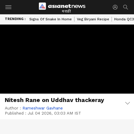
मराठी
TRENDING :
Signs Of Snake In Home
Veg Biryani Recipe
Honda QC3 
Nitesh Rane on Uddhav thackeray
Author :
Rameshwar Gavhane
Published :
Jul 04 2026, 03:03 AM IST