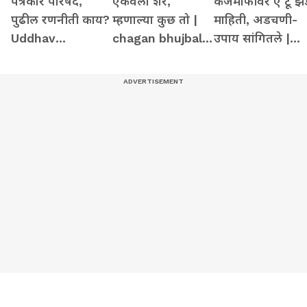
पत्रकार परिषद,
ऐकवला शेर,
कर्जमाफीवर ए टू झे
पुढील रणनीती काय?
म्हणाल्या कुछ तो |
माहिती, अडचणी-
Uddhav
chagan bhujbal |
उपाय सांगितले |
Thackeray |
share by supriya
Devendra
Narendra Modi |
sule
fadanvis
Eknath Shinde