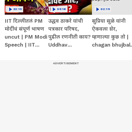
33:19
09:18
02:19
IIT दिल्लीतलं PM
उद्धव ठाकरे यांची
सुप्रिया सुळे यांनी
मोदींचं संपूर्ण भाषण
पत्रकार परिषद,
ऐकवला शेर,
uncut | PM Modi
पुढील रणनीती काय?
म्हणाल्या कुछ तो |
Speech | IIT
Uddhav
chagan bhujbal 
Delhi
Thackeray |
share by supriy
Narendra Modi |
sule
Eknath Shinde