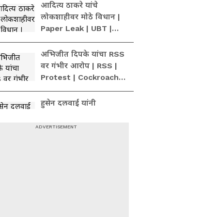
आदित्य ठाकरे यांचे
लोकशाहीवर मोठे विधान |
Paper Leak | UBT |
BJP | Farmer Issue
अभिजीत दिपके यांचा RSS
वर गंभीर आरोप | RSS |
Protest | Cockroach
Janata Party
हुसेन दलवाई यांनी
ओवेसींच्या भूमिकेवर
प्रतिक्रिया दिली | Owaisi |
TMC | BJP
नाना पटोले यांचा मोहन
भागवतांवर निशाणा,
पाकिस्तानचा उल्लेख | BJP
| RSS | Ram Mandir
तेजस्विनी पंडितची राज
ठाकरेंसाठी भावनिक पोस्ट |