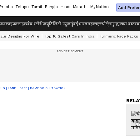
Prabha
Telugu
Tamil
Bangla
Hindi
Marathi
MyNation
Add Prefer
ंजन
लाइफस्टाइल
वेब स्टोरीज
यूटिलिटी न्यूज
मुंबई
भारत
महाराष्ट्र
स्पोर्ट्स
गुन्ह्याच्या बातम्य
ngle Designs For Wife
Top 10 Safest Cars In India
Turmeric Face Packs
ी घोषणा | SHG | LAND LEASE | BAMBOO CULTIVATION
RELA
NO