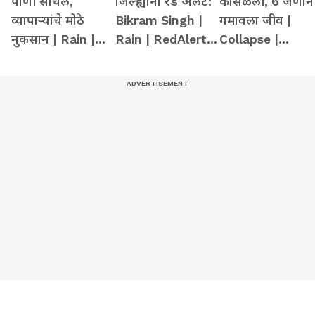
पाणी साचले,
जिल्ह्यांना रेड अलर्ट:
कोसळली, 6 जणांन
व्यापाऱ्यांचे मोठे
Bikram Singh |
गमावला जीव |
नुकसान | Rain |
Rain | RedAlert |
Collapse |
Waterlogging |
IMD
Rescue |
Market
Mumbai