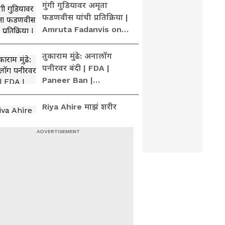
| Delhi
गुंगी गुडियावर अमृता
फडणवीस यांची प्रतिक्रिया |
Amruta Fadanvis on
Gungi Gudiya at Pune
तुकाराम मुंढे: अनालॉग
पनीरवर बंदी | FDA |
Paneer Ban |
Maharashtra |
tukaram mundhe
Riya Ahire माझं शरीर
विकतेय 140 रुपयात,
लिहिताय हा गुन्हाय |
Rahul gandhi |
mumbai girl at delhi
सुनेत्रा पवारांवरील
वक्तव्याचा अदिती तटकरे
यांनी निषेध | Congress |
NCP | Sunetra Pawar
किशोरी पेडणेकर : मेयर
बंगल्याच्या नव्या टेंडरवर