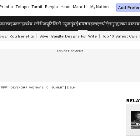
Prabha
Telugu
Tamil
Bangla
Hindi
Marathi
MyNation
Add Prefer
ंजन
लाइफस्टाइल
वेब स्टोरीज
यूटिलिटी न्यूज
मुंबई
भारत
महाराष्ट्र
स्पोर्ट्स
गुन्ह्याच्या बातम्य
owar Roti Benefits
Silver Bangle Designs For Wife
Top 10 Safest Cars I
ांचा मोठा रोडमॅप | DEVENDRA FADNAVIS | CII SUMMIT | DELHI
RELA
NO