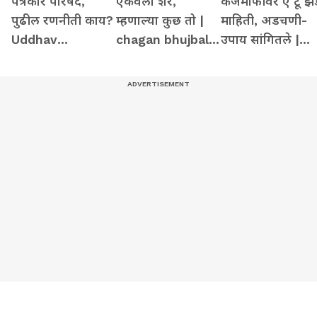
पत्रकार परिषद,
ऐकवला शेर,
कर्जमाफीवर ए टू झे
पुढील रणनीती काय?
म्हणाल्या कुछ तो |
माहिती, अडचणी-
Uddhav
chagan bhujbal |
उपाय सांगितले |
Thackeray |
share by supriya
Devendra
Narendra Modi |
sule
fadanvis
Eknath Shinde