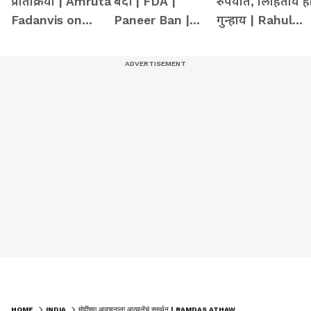
प्रतिक्रिया | Amruta
बंदी | FDA |
रुपयात, लिहिताय ह
Fadanvis on
Paneer Ban |
गुन्हाय | Rahul
Gungi Gudiya at
Maharashtra |
gandhi | mumba
Pune
tukaram
girl at delhi
mundhe
HOME
INDIA
मोदींच्या आवाहनाला आठवलेंचं समर्थन | RAMDAS ATHAWALE | NARENDRA MODI | ECONOMY