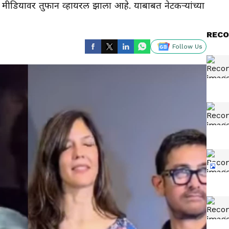
ीडियावर तुफान व्हायरल झाला आहे. याबाबत नेटकऱ्यांच्या
RECO
Follow Us