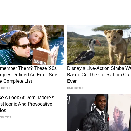
रीना आणि मुलगा आझाद राव खान एकत्र प्रवास करत
ी स्प्राट एकमेकींशी हसून गप्पा मारताना दिसल्या.
आमिर खान लाईव्ह परफॉर्मन्स, Ek
आमिर
Din गाण्याने वाहवा | Aamir Khan |
जाणून घ्या
Ek Din Ki Mehfil | Bollywood