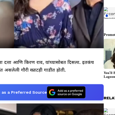
ीना दत्ता आणि किरण राव, यांच्यासोबत दिसला. इतकंच
चेत असलेली गौरी स्प्राटही गाडीत होती.
 as a Preferred Source
RELA