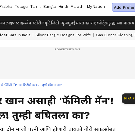
Prabha
Telugu
Tamil
Bangla
Hindi
Marathi
MyNation
Add Prefer
ंजन
लाइफस्टाइल
वेब स्टोरीज
यूटिलिटी न्यूज
मुंबई
भारत
महाराष्ट्र
स्पोर्ट्स
गुन्ह्याच्या बातम्य
fest Cars In India
Silver Bangle Designs For Wife
Gas Burner Cleaning 
मिली मॅन'! नवा व्हिडीओ व्हायरल! तुम्ही बघितला का?
खान असाही 'फॅमिली मॅन'!
FIFA 
ल! तुम्ही बघितला का?
ा दोन माजी पत्नी आणि होणारी बायको गौरी स्प्राटसोबत