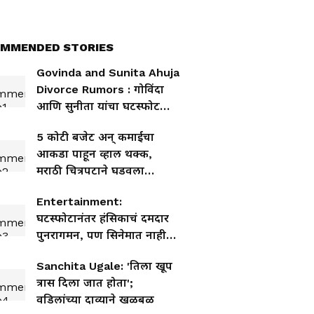
MMENDED STORIES
Govinda and Sunita Ahuja
Divorce Rumors : गोविंदा
आणि सुनीता यांचा घटस्फोट
होणार? अखेर मुलगी टीना
5 कोटी बजेट अन् कमाईचा
आहुजाने चर्चांवर दिले उत्तर
आकडा पाहून व्हाल थक्क,
मराठी चित्रपटाने घडवला
इतिहास
Entertainment:
घटस्फोटानंतर हंसिकाचं दमदार
पुनरागमन, पण सिनेमात नाही
तर...
Sanchita Ugale: 'तिला खूप
त्रास दिला जात होता';
वडिलांच्या दाव्याने खळबळ