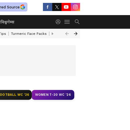
red Source
ा
विश्व
गेम्स
Tips
Turmeric Face Packs
Home Cleaning Tips
Maharashtra Weather
FOOTBALL WC '26
WOMEN T-20 WC '26