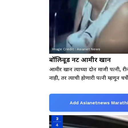
Image Credit :
Asianet News
बॉलिवूड नट आमीर खान
आमीर खान त्याच्या दोन माजी पत्नी, र
नाही, तर त्याची होणारी पत्नी म्हणून चर्
Add Asianetnews Marathi
2
4