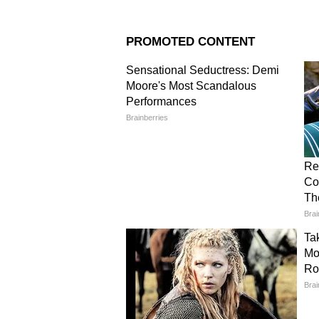
Image Credit :
Asianet News
माजी आणि भावी पत्नी एकत्र
या व्हिडिओमध्ये आमिर, गौरी, किरण, 
आहेत. विशेष म्हणजे, किरण राव आणि गौर
Related Articles
Aamir Khan New GF: 
यांच्या नवीन गर्लफ्रेंडविषयी 